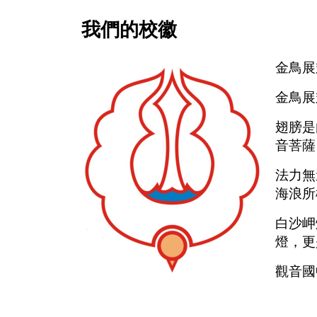
我們的校徽
金鳥展
金鳥展
翅膀是
音菩薩
法力無
海浪所
白沙岬
燈，更
觀音國