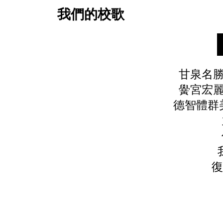
我們的校歌
甘泉名勝，寶島傳
黌宮宏麗，屹立海
德智體群美，五育齊
九年國民
偉大領袖
我們要進德
復興中華文