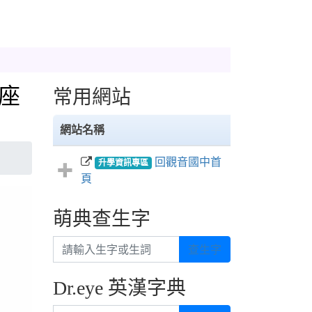
座
常用網站
網站名稱
回觀音國中首
升學資訊專區
頁
萌典查生字
請輸入生字或生詞
查生字
Dr.eye 英漢字典