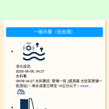
:::
一般示警（全台灣）
淹水感測
2026-08-08, 04:27
水利署
08/08 04:27 水利署訊: 營埔一街 (感測器 大肚區營埔一
街測站)，淹水深度已降至 10公分以下。​​
more...