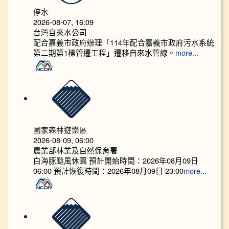
停水
2026-08-07, 16:09
台灣自來水公司
配合嘉義市政府辦理「114年配合嘉義市政府污水系統
第二期第1標管遷工程」遷移自來水管線。
more...
國家森林遊樂區
2026-08-09, 06:00
農業部林業及自然保育署
白海豚颱風休園 預計開始時間：2026年08月09日
06:00 預計恢復時間：2026年08月09日 23:00
more...