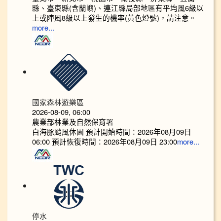
縣、臺東縣(含蘭嶼)、連江縣局部地區有平均風6級以
上或陣風8級以上發生的機率(黃色燈號)，請注意。
more...
國家森林遊樂區
2026-08-09, 06:00
農業部林業及自然保育署
白海豚颱風休園 預計開始時間：2026年08月09日
06:00 預計恢復時間：2026年08月09日 23:00
more...
停水