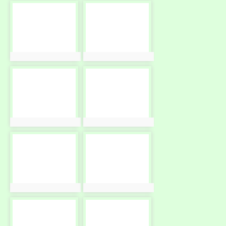
photo-
photo-
10570
10571
photo:10570
photo:10571
photo-
photo-
10572
10575
photo:10572
photo:10575
photo-
photo-
10577
10578
photo:10577
photo:10578
photo-
photo-
10579
10580