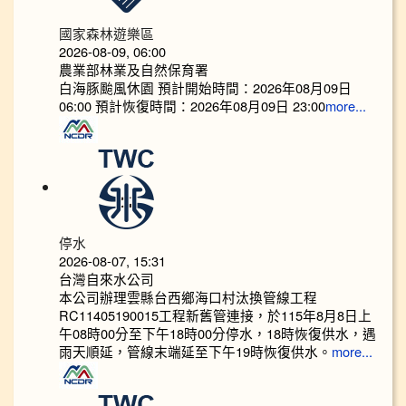
國家森林遊樂區
2026-08-09, 06:00
農業部林業及自然保育署
白海豚颱風休園 預計開始時間：2026年08月09日
06:00 預計恢復時間：2026年08月09日 23:00
more...
停水
2026-08-07, 15:31
台灣自來水公司
本公司辦理雲縣台西鄉海口村汰換管線工程
RC11405190015工程新舊管連接，於115年8月8日上
午08時00分至下午18時00分停水，18時恢復供水，遇
雨天順延，管線末端延至下午19時恢復供水。
more...