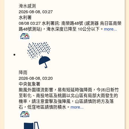
淹水感測
2026-08-08, 03:27
水利署
08/08 03:27 水利署訊: 南榮路48號 (感測器 烏日區南榮
路48號測站)，淹水深度已降至 10公分以下。​​
more...
降雨
2026-08-08, 03:20
中央氣象署
颱風外圍環流影響，易有短延時強降雨，今(8)日新竹
至彰化、南投地區及桃園以北山區有局部大雨發生的
機率，請注意雷擊及強陣風，山區請慎防坍方及落
石，低窪地區請慎防積水。
more...