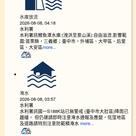
水庫放流
2026-08-08, 04:18
水利署
水利署訊鯉魚潭水庫:(洩洪至景山溪):自由溢流,影響範
圍:苗栗縣，三義鄉；臺中市，外埔區、大甲區、后里
區、大安區
more...
淹水
2026-08-08, 03:57
水利署
水利署訊國一S188K站已無警戒 (臺中市大肚區)降雨已
趨緩， 但仍建請即時注意淹水通報及應變，低窪地區
及道路請特別注意防範積淹水
more...