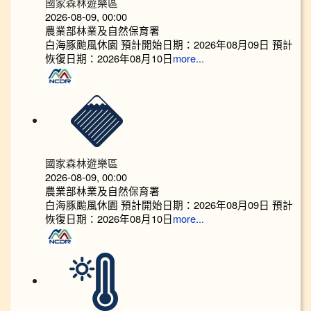
國家森林遊樂區
2026-08-09, 00:00
農業部林業及自然保育署
白海豚颱風休園 預計開始日期：2026年08月09日 預計
恢復日期：2026年08月10日
more...
國家森林遊樂區
2026-08-09, 00:00
農業部林業及自然保育署
白海豚颱風休園 預計開始日期：2026年08月09日 預計
恢復日期：2026年08月10日
more...