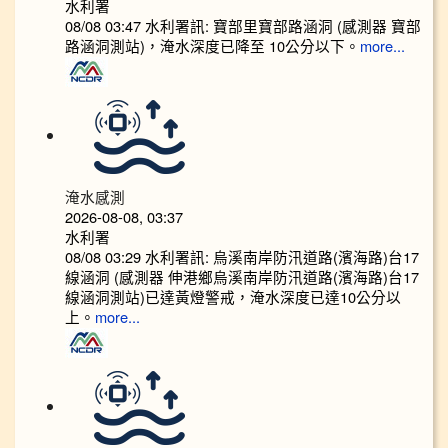
水利署
08/08 03:47 水利署訊: 寶部里寶部路涵洞 (感測器 寶部
路涵洞測站)，淹水深度已降至 10公分以下。​​
more...
淹水感測
2026-08-08, 03:37
水利署
08/08 03:29 水利署訊: 烏溪南岸防汛道路(濱海路)台17
線涵洞 (感測器 伸港鄉烏溪南岸防汛道路(濱海路)台17
線涵洞測站)已達黃燈警戒，淹水深度已達10公分以
上。​​​
more...