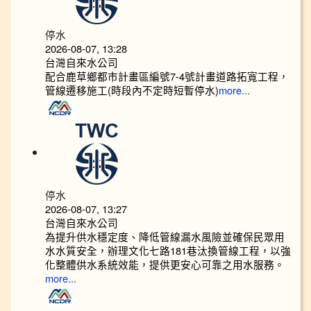
停水
2026-08-07, 13:28
台灣自來水公司
配合鹿草鄉都市計畫區編號7-4號計畫道路拓寬工程，
管線遷移施工(時段內不定時短暫停水)
more...
停水
2026-08-07, 13:27
台灣自來水公司
為提升供水穩定度、降低管線漏水風險並確保民眾用
水水質安全，辦理文化七路181巷汰換管線工程，以強
化整體供水系統效能，提供更安心可靠之用水服務。
more...