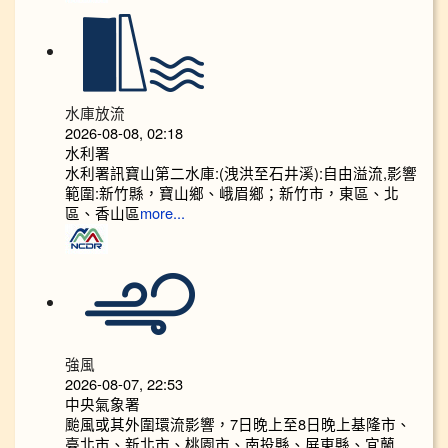
水庫放流
2026-08-08, 02:18
水利署
水利署訊寶山第二水庫:(洩洪至石井溪):自由溢流,影響
範圍:新竹縣，寶山鄉、峨眉鄉；新竹市，東區、北
區、香山區
more...
強風
2026-08-07, 22:53
中央氣象署
颱風或其外圍環流影響，7日晚上至8日晚上基隆市、
臺北市、新北市、桃園市、南投縣、屏東縣、宜蘭