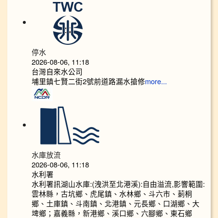
停水
2026-08-06, 11:18
台灣自來水公司
埔里鎮七賢二街2號前道路漏水搶修
more...
水庫放流
2026-08-06, 11:18
水利署
水利署訊湖山水庫:(洩洪至北港溪):自由溢流,影響範圍:
雲林縣，古坑鄉、虎尾鎮、水林鄉、斗六市、莿桐
鄉、土庫鎮、斗南鎮、北港鎮、元長鄉、口湖鄉、大
埤鄉；嘉義縣，新港鄉、溪口鄉、六腳鄉、東石鄉