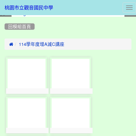
Tog
桃園市立觀音國民中學
nav
:::
回模組首頁

114學年度增A減C講座
photo-
photo-
10600
10601
photo:10600
photo:10601
photo-
photo-
10602
10603
photo:10602
photo:10603