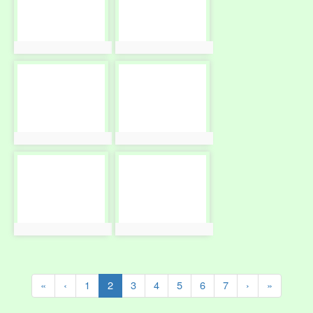
photo:10624
photo:10625
photo-
photo-
10626
10627
photo:10626
photo:10627
photo-
photo-
10628
10629
photo:10628
photo:10629
(current)
«
‹
1
2
3
4
5
6
7
›
»