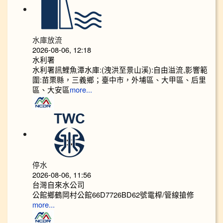
水庫放流
2026-08-06, 12:18
水利署
水利署訊鯉魚潭水庫:(洩洪至景山溪):自由溢流,影響範
圍:苗栗縣，三義鄉；臺中市，外埔區、大甲區、后里
區、大安區
more...
停水
2026-08-06, 11:56
台灣自來水公司
公館鄉鶴岡村公館66D7726BD62號電桿/管線搶修
more...