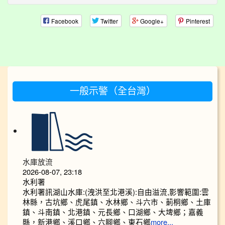
Facebook
Twitter
Google+
Pinterest
:::
一般示警（全台灣）
水庫放流
2026-08-07, 23:18
水利署
水利署訊湖山水庫:(洩洪至北港溪):自由溢流,影響範圍:雲
林縣，古坑鄉、虎尾鎮、水林鄉、斗六市、莿桐鄉、土庫
鎮、斗南鎮、北港鎮、元長鄉、口湖鄉、大埤鄉；嘉義
縣，新港鄉、溪口鄉、六腳鄉、東石鄉
more...