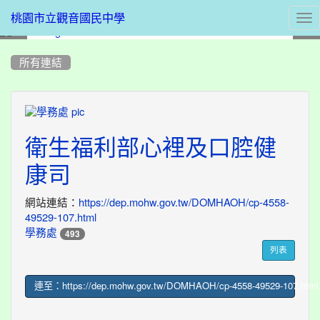
Tog
桃園市立觀音國民中學
nav
:::
所有連結
title:
學
衛生福利部心裡及口腔健
務
處
康司
網站連結：
https://dep.mohw.gov.tw/DOMHAOH/cp-4558-
49529-107.html
學務處
493
列表
連至：https://dep.mohw.gov.tw/DOMHAOH/cp-4558-49529-107.html