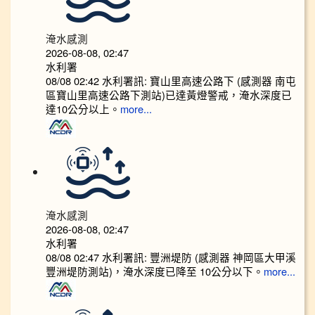
淹水感測
2026-08-08, 02:47
水利署
08/08 02:42 水利署訊: 寶山里高速公路下 (感測器 南屯
區寶山里高速公路下測站)已達黃燈警戒，淹水深度已
達10公分以上。​​​
more...
淹水感測
2026-08-08, 02:47
水利署
08/08 02:47 水利署訊: 豐洲堤防 (感測器 神岡區大甲溪
豐洲堤防測站)，淹水深度已降至 10公分以下。​​
more...