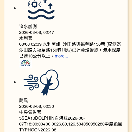
淹水感測
2026-08-08, 02:47
水利署
08/08 02:39 水利署訊: 沙田路與福至路150巷 (感測器
沙田路與福至路150巷測站)已達黃燈警戒，淹水深度
已達10公分以上。​​​
more...
颱風
2026-08-08, 02:30
中央氣象署
5SEA13DOLPHIN白海豚2026-08-
07T18:00:00+00:0026.60,126.504050950280中度颱風
TYPHOON2026-08-