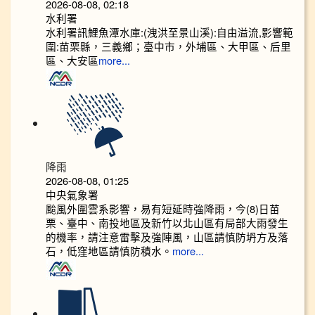
2026-08-08, 02:18
水利署
水利署訊鯉魚潭水庫:(洩洪至景山溪):自由溢流,影響範
圍:苗栗縣，三義鄉；臺中市，外埔區、大甲區、后里
區、大安區
more...
降雨
2026-08-08, 01:25
中央氣象署
颱風外圍雲系影響，易有短延時強降雨，今(8)日苗
栗、臺中、南投地區及新竹以北山區有局部大雨發生
的機率，請注意雷擊及強陣風，山區請慎防坍方及落
石，低窪地區請慎防積水。
more...