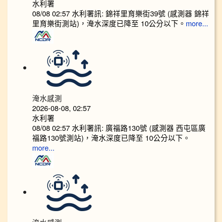
水利署
08/08 02:57 水利署訊: 錦祥里育樂街39號 (感測器 錦祥
里育樂街測站)，淹水深度已降至 10公分以下。​​
more...
淹水感測
2026-08-08, 02:57
水利署
08/08 02:57 水利署訊: 廣福路130號 (感測器 西屯區廣
福路130號測站)，淹水深度已降至 10公分以下。​​
more...