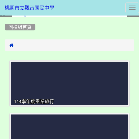
Tog
桃園市立觀音國民中學
nav
:::
回模組首頁

114學年度畢業旅行