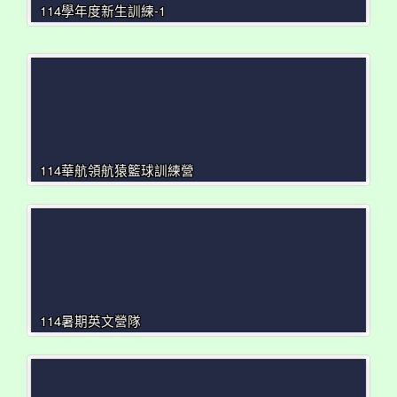
114學年度新生訓練-1
114華航領航猿籃球訓練營
114暑期英文營隊