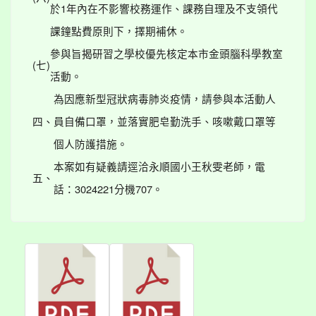
於1年內在不影響校務運作、課務自理及不支領代
課鐘點費原則下，擇期補休。
參與旨揭研習之學校優先核定本市金頭腦科學教室
(七)
活動。
為因應新型冠狀病毒肺炎疫情，請參與本活動人
四、
員自備口罩，並落實肥皂勤洗手、咳嗽戴口罩等
個人防護措施。
本案如有疑義請逕洽永順國小王秋雯老師，電
五、
話：3024221分機707。