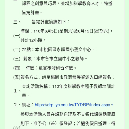
課程之創意與巧思，並增加科學教育人才，特辦
旨揭計畫。
三、
旨揭計畫摘錄如下：
時間：110年6月5日(星期六)及6月19日(星期六)，
(一)
共計12小時。
(二)
地點：本市桃園區永順國小藝文中心。
(三)
對象：本市各市立國中小之教師。
(四)
時數：覈實核發研習時數。
(五)
報名方式：請至桃園市教育發展資源入口網報名：
查詢活動名稱：110年度科學教室種子教師培訓計
１、
畫。
２、
網址：
https://drp.tyc.edu.tw/TYDRP/Index.aspx。
參與本活動人員在課務自理及不支領代課鐘點費原
則下，准予公（差）假登記；若遇例假日辦理，得
(六)