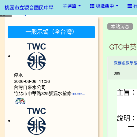
:::
主選單
認識觀中
桃園市立觀音國民中學
:::
:::
本站消息
一般示警（全台灣）
GTC中
教務處教學
389
停水
2026-08-06, 11:36
台灣自來水公司
主旨：
竹北市中華路325號漏水搶修
more...
說明：
一