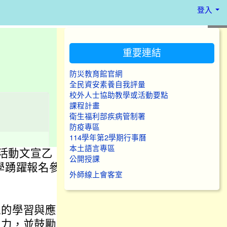
登入
:::
重要連結
防災教育館官網
全民資安素養自我評量
校外人士協助教學或活動要點
課程計畫
衛生福利部疾病管制署
防疫專區
114學年第2學期行事曆
本土語言專區
」活動文宣乙
公開授課
學踴躍報名參
外師線上會客室
能的學習與應
能力，並鼓勵其