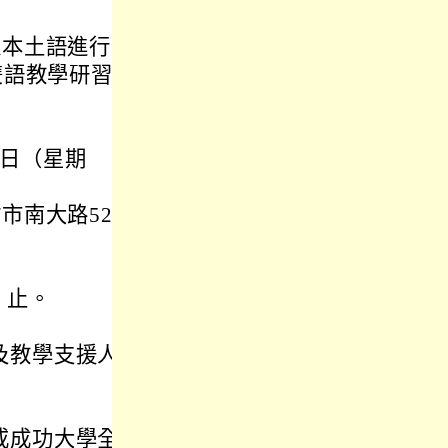
以本土語進行學
雙語教學研習課
2日（星期
市南大路521
）止。
及教學支援人
或成功大學全