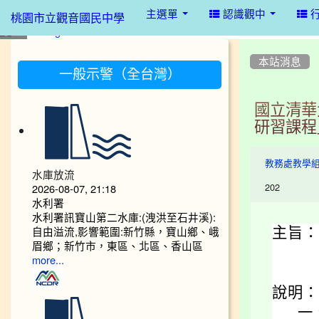
:::
主選單
認識觀中
桃園市立觀音國民中學
:::
:::
本站消息
一般示警（全台灣）
國立清華
研習課程
教務處教學
水庫放流
202
2026-08-07, 21:18
水利署
水利署訊寶山第二水庫:(洩洪至石井溪):
自由溢流,影響範圍:新竹縣，寶山鄉、峨
主旨：
眉鄉；新竹市，東區、北區、香山區
more...
說明：
一