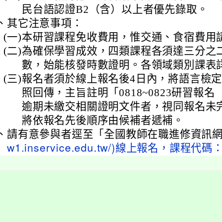
民台語認證B2（含）以上者優先錄取。
、
其它注意事項：
(一)
本研習課程免收費用，惟交通、食宿費用
(二)
為確保學習成效，四類課程各須達三分之
數，始能核發時數證明。各領域類別課表
(三)
報名者須於線上報名後4日內，將語言檢
照回傳，主旨註明「0818~0823研習報
逾期未繳交相關證明文件者，視同報名未
將依報名先後順序由候補者遞補。
、
請有意參與者逕至「全國教師在職進修資訊網
w1.inservice.edu.tw/)線上報名，課程代碼