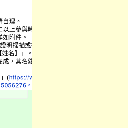
請自理。
二以上參與時
詳如附件。
定證明掃描或拍
名【姓名】」。
完成，其名額
」(
https://ww
：5056276。