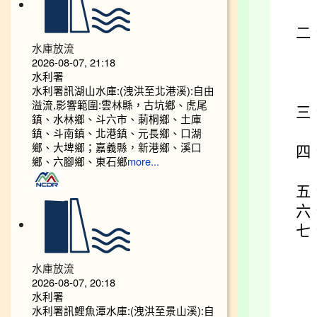
二
水庫放流
2026-08-07, 21:18
水利署
水利署訊湖山水庫:(洩洪至北港溪):自由
溢流,影響範圍:雲林縣，古坑鄉、虎尾
三
鎮、水林鄉、斗六市、莿桐鄉、土庫
鎮、斗南鎮、北港鎮、元長鄉、口湖
鄉、大埤鄉；嘉義縣，新港鄉、溪口
四
鄉、六腳鄉、東石鄉
more...
五
六
七
水庫放流
2026-08-07, 20:18
水利署
水利署訊鯉魚潭水庫:(洩洪至景山溪):自