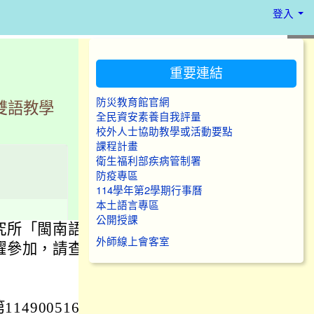
登入
:::
重要連結
防災教育館官網
雙語教學
全民資安素養自我評量
校外人士協助教學或活動要點
課程計畫
衛生福利部疾病管制署
防疫專區
114學年第2學期行事曆
本土語言專區
公開授課
究所「閩南語
外師線上會客室
躍參加，請查
49005164