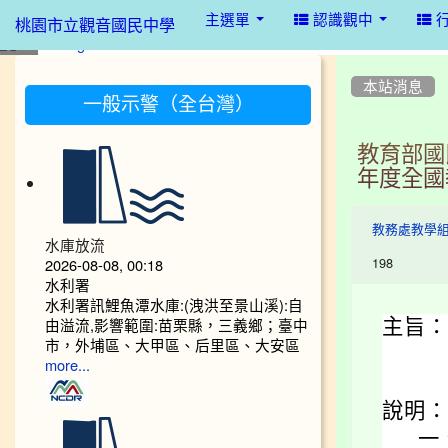
:::
主選單
認識觀中
桃園市立觀音國民中學
:::
:::
本站消息
一般示警（全台灣）
教育部國
年度全國
教務處教學
水庫放流
198
2026-08-08, 00:18
水利署
水利署訊鯉魚潭水庫:(洩洪至景山溪):自
由溢流,影響範圍:苗栗縣，三義鄉；臺中
主旨：
市，外埔區、大甲區、后里區、大安區
more...
說明：
一