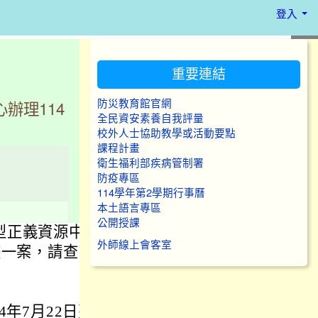
登入
:::
重要連結
防災教育館官網
辦理114
全民資安素養自我評量
校外人士協助教學或活動要點
課程計畫
衛生福利部疾病管制署
防疫專區
114學年第2學期行事曆
本土語言專區
公開授課
型正義資源中
外師線上會客室
畫一案，請查
年7月22日臺