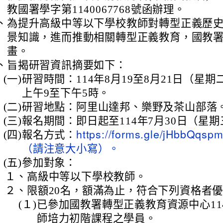
教國署學字第1140067768號函辦理。
、
為提升高級中等以下學校教師對轉型正義歷
景知識，進而推動相關轉型正義教育，國教
畫。
、
旨揭研習資訊摘要如下：
(一)
研習時間：114年8月19至8月21日（星
上午9至下午5時。
(二)
研習地點：阿里山達邦、樂野及茶山部落
(三)
報名期間：即日起至114年7月30日（星
(四)
報名方式：
https://forms.gle/jHbbQqsp
（請注意大小寫）。
(五)
參加對象：
１、
高級中等以下學校教師。
２、
限額20名，額滿為止，符合下列資格者
(１)
已參加國教署轉型正義教育資源中心11
師培力初階課程之學員。