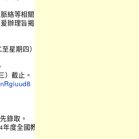
史脈絡等相關背
署爰辦理旨揭計
期二至星期四）
。
期三）截止。
mnRgiuud8
優先錄取。
4年度全國教