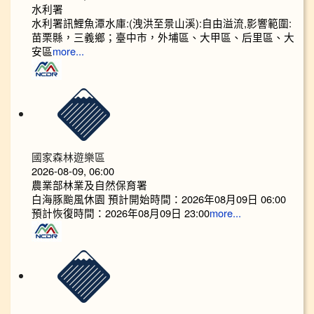
水利署
水利署訊鯉魚潭水庫:(洩洪至景山溪):自由溢流,影響範圍:
苗栗縣，三義鄉；臺中市，外埔區、大甲區、后里區、大
安區
more...
國家森林遊樂區
2026-08-09, 06:00
農業部林業及自然保育署
白海豚颱風休園 預計開始時間：2026年08月09日 06:00
預計恢復時間：2026年08月09日 23:00
more...