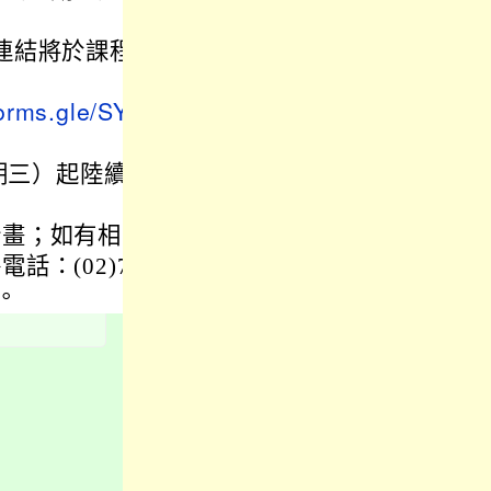
議室連結將於課程
forms.gle/SYb
期三）起陸續
計畫；如有相關
：(02)77
m。