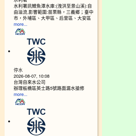
水利署訊鯉魚潭水庫:(洩洪至景山溪):自
由溢流,影響範圍:苗栗縣，三義鄉；臺中
市，外埔區、大甲區、后里區、大安區
more...
停水
2026-08-07, 10:08
台灣自來水公司
辦理板橋區英士路5號路面漏水搶修
more...