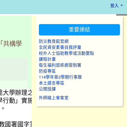
登入
:::
重要連結
防災教育館官網
「共構學
全民資安素養自我評量
校外人士協助教學或活動要點
課程計畫
衛生福利部疾病管制署
防疫專區
114學年第2學期行事曆
本土語言專區
公開授課
範大學辦理之
外師線上會客室
學行動」實施
照。
臺教國署國字第