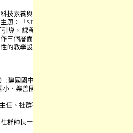
、科技素養與自
主題：「SEL
「引導 × 課程
協作三個層面切
應性的教學設
）:建國國中、
國小、樂善國
主任、社群召
同社群師長一同