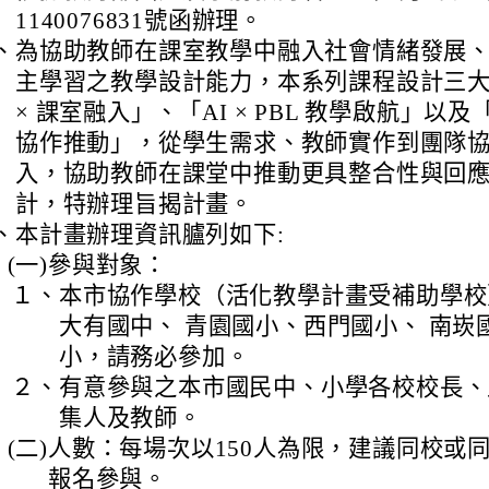
1140076831號函辦理。
、
為協助教師在課室教學中融入社會情緒發展
主學習之教學設計能力，本系列課程設計三大
× 課室融入」、「AI × PBL 教學啟航」以及
協作推動」，從學生需求、教師實作到團隊
入，協助教師在課堂中推動更具整合性與回
計，特辦理旨揭計畫。
、
本計畫辦理資訊臚列如下:
(一)
參與對象：
１、
本市協作學校（活化教學計畫受補助學校
大有國中、 青園國小、西門國小、 南崁
小，請務必參加。
２、
有意參與之本市國民中、小學各校校長、
集人及教師。
(二)
人數：每場次以150人為限，建議同校或
報名參與。