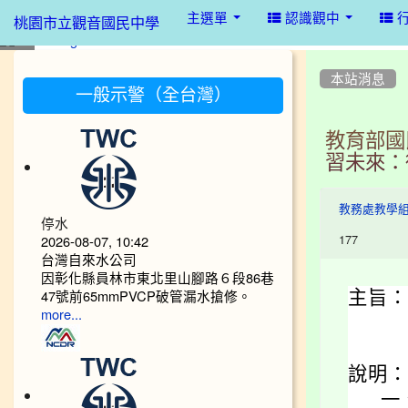
:::
主選單
認識觀中
桃園市立觀音國民中學
:::
:::
本站消息
一般示警（全台灣）
教育部國
習未來：
教務處教學
停水
177
2026-08-07, 10:42
台灣自來水公司
因彰化縣員林市東北里山腳路６段86巷
47號前65mmPVCP破管漏水搶修。
主旨：
more...
說明：
一