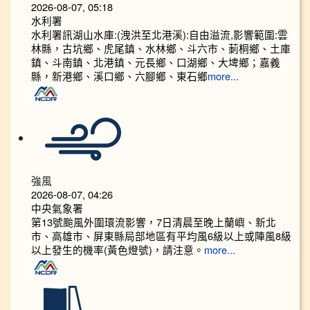
2026-08-07, 05:18
水利署
水利署訊湖山水庫:(洩洪至北港溪):自由溢流,影響範圍:雲
林縣，古坑鄉、虎尾鎮、水林鄉、斗六市、莿桐鄉、土庫
鎮、斗南鎮、北港鎮、元長鄉、口湖鄉、大埤鄉；嘉義
縣，新港鄉、溪口鄉、六腳鄉、東石鄉
more...
強風
2026-08-07, 04:26
中央氣象署
第13號颱風外圍環流影響，7日清晨至晚上蘭嶼、新北
市、高雄市、屏東縣局部地區有平均風6級以上或陣風8級
以上發生的機率(黃色燈號)，請注意。
more...