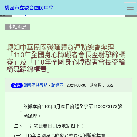
Tog
桃園市立觀音國民中學
nav
:::
本站消息
轉知中華民國殘障體育運動總會辦理
「110年全國身心障礙者會長盃射擊錦標
賽」及「110年全國身心障礙者會長盃輪
椅舞蹈錦標賽」
-
| 2021-03-30 | 點閱數： 662
輔導室特教組
輔導室
公告
依據本府110年3月25日府體全字第1100070172號
一、
函辦理。
二、
旨揭比賽日期及地點如下：
(一)
)110年全國身心障礙者會長盃射擊錦標賽