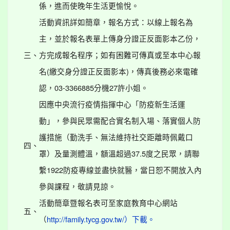
係，進而使晚年生活更愉悅。
活動資訊詳如簡章，報名方式：以線上報名為
主，並於報名表單上傳身分證正反面影本乙份，
三、
方完成報名程序；如有困難可傳真或至本中心報
名(繳交身分證正反面影本)，傳真後務必來電確
認，03-3366885分機27許小姐。
因應中央流行疫情指揮中心「防疫新生活運
動」，參與民眾需配合實名制入場、落實個人防
護措施（勤洗手、無法維持社交距離時佩戴口
四、
罩）及量測體溫，額溫超過37.5度之民眾，請聯
繫1922防疫專線並盡快就醫，當日恕不開放入內
參與課程，敬請見諒。
活動簡章暨報名表可至家庭教育中心網站
五、
（
http://family.tycg.gov.tw/）下載。