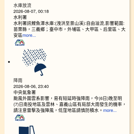
水庫放流
2026-08-07, 00:18
水利署
水利署訊鯉魚潭水庫:(洩洪至景山溪):自由溢流,影響範圍:
苗栗縣，三義鄉；臺中市，外埔區、大甲區、后里區、大
安區
more...
降雨
2026-08-06, 23:40
中央氣象署
颱風外圍雲系影響，易有短延時強降雨，今(6日)晚至明
(7)日南投地區及雲林、嘉義山區有局部大雨發生的機率，
請注意雷擊及強陣風，低窪地區請慎防積水。
more...