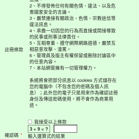
2、不得發佈任何有關色情、違法、以及危
害國家安全的言論。
3、嚴禁連接有關政治、色情、宗教迷信等
違法訊息。
4、承擔一切因您的行為而直接或間接導致
的民事或刑事法律責任。
5、互相尊重、遵守網際網路道德，嚴禁互
相惡意攻擊、漫罵。
註冊條款
6、管理員及版主有權保留或刪除討論區中
的任意內容。
7、本站網管擁有一切管理權力。
系統將會把部分訊息以 cookies 方式儲存在
您的電腦中（不包含您的密碼及個人訊
息）；此外您的電子只是用來作為確認註冊
身份及傳送密碼使用，將不會作為商業用
途。
我接受以上條款
3 + 9 = ?
確認碼
*
輸入運算式的結果