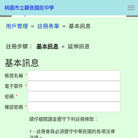
Tog
桃園市立觀音國民中學
nav
:::
»
»
基本訊息
用戶管理
註冊表單
»
註冊步驟：
基本訊息
延伸訊息
基本訊息
帳號名稱
*
電子郵件
*
密碼
*
確認密碼
*
請仔細閱讀並遵守下列註冊條款：
1、註冊會員必須遵守中華民國的各項法律
法規。