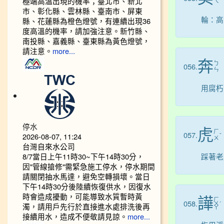
極端高溫出現的機率；臺北市、新北
ㄟ
市、彰化縣、雲林縣、臺南市、屏東
輪：高
縣、花蓮縣為橙色燈號，有連續出現36
度高溫的機率，請加強注意。新竹縣、
南投縣、嘉義縣、臺東縣為黃色燈號，
請注意。
more...
奔
ㄅ
056.
ㄣ
用腐朽
停水
虎
ㄏ
057.
2026-08-07, 11:24
ˇ
ㄨ
台灣自來水公司
8/7當日上午11時30~下午14時30分，
踩著老
因"管線搶修"需緊急施工停水，停水期間
請關閉抽水馬達，避免空轉損壞。當日
下午14時30分後陸續恢復供水，因復水
時會造成擾動，可能導致水質暫時黃
譁
ㄏ
058.
ㄨ
ˊ
濁，請用戶先行於直接進水處排洗後再
ㄚ
接續用水，造成不便敬請見諒。
more...