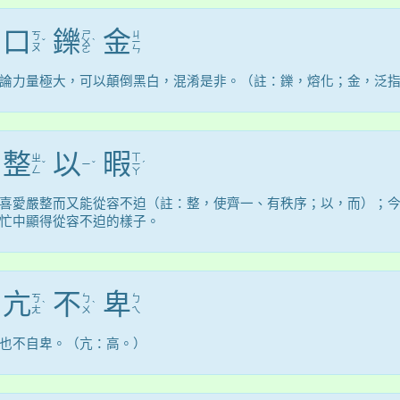
口
鑠
金
ㄕ
ㄐ
ㄎ
ˇ
ㄨ
ˋ
ㄧ
ㄡ
ㄛ
ㄣ
論力量極大，可以顛倒黑白，混淆是非。（註：鑠，熔化；金，泛
整
以
暇
ㄒ
ㄓ
ˇ
ㄧ
ˇ
ㄧ
ˊ
ㄥ
ㄚ
喜愛嚴整而又能從容不迫（註：整，使齊一、有秩序；以，而）；
忙中顯得從容不迫的樣子。
亢
不
卑
ㄎ
ㄅ
ㄅ
ˋ
ˋ
ㄤ
ㄨ
ㄟ
也不自卑。（亢：高。）