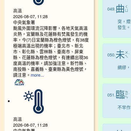
曲
ㄑ
049.
高溫
ㄩ
2026-08-07, 11:28
突，煙
中央氣象署
發生。
颱風外圍環流沉降影響，各地天氣高溫
炎熱，宜蘭縣及花蓮縣有焚風發生的機
率，今(7)日宜蘭縣為橙色燈號，有38度
極端高溫出現的機率；臺北市、新北
市、彰化縣、雲林縣、臺南市、屏東
未
ㄨ
050.
ˋ
縣、花蓮縣為橙色燈號，有連續出現36
ㄟ
度高溫的機率，請加強注意。新竹縣、
綢繆，
南投縣、嘉義縣、臺東縣為黃色燈號，
請注意。
more...
臨
ㄌ
051.
ㄧ
ˊ
ㄣ
不早作
高溫
2026-08-07, 11:28
中央氣象署