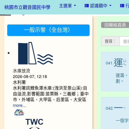
:::
主選單
認識觀中
桃園市立觀音國民中學
:::
:::
回模組首頁
一般示警（全台灣）
搜尋：
運
ㄩ
041.
ˋ
ㄣ
水庫放流
運籌，
2026-08-07, 12:18
劃。
水利署
水利署訊鯉魚潭水庫:(洩洪至景山溪):自
由溢流,影響範圍:苗栗縣，三義鄉；臺中
市，外埔區、大甲區、后里區、大安區
一
more...
042.
ㄧ
一個字