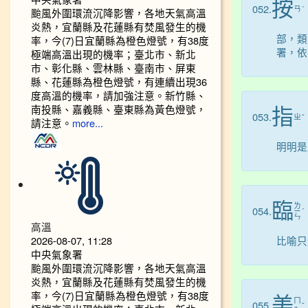
按
052.
ㄢ
ˋ
颱風外圍環流沉降影響，各地天氣高溫
炎熱，宜蘭縣及花蓮縣有焚風發生的機
部，類
率，今(7)日宜蘭縣為橙色燈號，有38度
署，依
極端高溫出現的機率；臺北市、新北
市、彰化縣、雲林縣、臺南市、屏東
縣、花蓮縣為橙色燈號，有連續出現36
度高溫的機率，請加強注意。新竹縣、
南投縣、嘉義縣、臺東縣為黃色燈號，
指
053.
ㄓ
ˇ
請注意。
more...
明明是
臨
ㄌ
054.
ㄧ
ˊ
ㄣ
高溫
2026-08-07, 11:28
比喻只
中央氣象署
颱風外圍環流沉降影響，各地天氣高溫
炎熱，宜蘭縣及花蓮縣有焚風發生的機
率，今(7)日宜蘭縣為橙色燈號，有38度
美
ㄇ
055.
ˇ