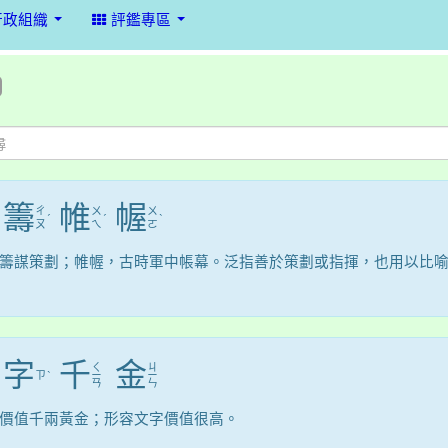
行政組織
評鑑專區
籌
帷
幄
ㄔ
ㄨ
ㄨ
ˊ
ˊ
ˋ
ㄡ
ㄟ
ㄛ
籌謀策劃；帷幄，古時軍中帳幕。泛指善於策劃或指揮，也用以比
字
千
金
ㄑ
ㄐ
ㄗ
ˋ
ㄧ
ㄧ
ㄢ
ㄣ
價值千兩黃金；形容文字價值很高。