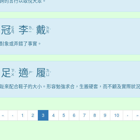
誇的言行以取悅大眾。
冠
李
戴
ㄍ
ㄌ
ㄉ
ㄨ
ˇ
ˋ
ㄧ
ㄞ
ㄢ
對象或弄錯了事實。
足
適
履
ㄗ
ㄌ
ˊ
ㄕ
ˋ
ˇ
ㄨ
ㄩ
趾來配合鞋子的大小。形容勉強求合，生搬硬套，而不顧及實際狀
(current)
«
‹
1
2
3
4
5
6
7
8
9
10
›
»