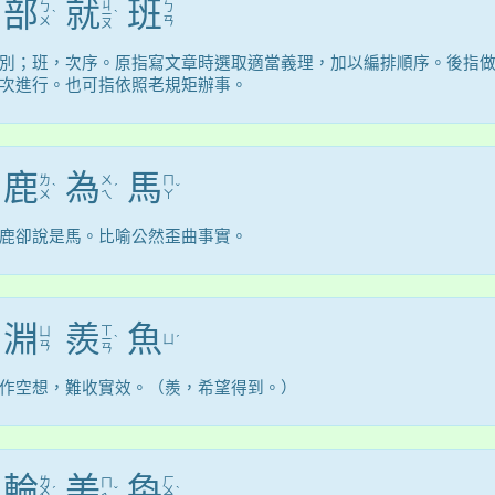
部
就
班
ㄐ
ㄅ
ㄅ
ˋ
ㄧ
ˋ
ㄨ
ㄢ
ㄡ
別；班，次序。原指寫文章時選取適當義理，加以編排順序。後指
次進行。也可指依照老規矩辦事。
鹿
為
馬
ㄌ
ㄨ
ㄇ
ˋ
ˊ
ˇ
ㄨ
ㄟ
ㄚ
鹿卻說是馬。比喻公然歪曲事實。
淵
羨
魚
ㄒ
ㄩ
ㄧ
ˋ
ㄩ
ˊ
ㄢ
ㄢ
作空想，難收實效。（羨，希望得到。）
輪
美
奐
ㄌ
ㄏ
ㄇ
ㄨ
ˊ
ˇ
ㄨ
ˋ