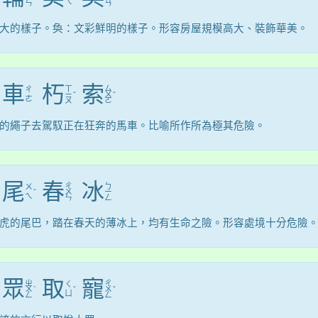
ㄟ
ㄣ
ㄢ
大的樣子。奐：文彩鮮明的樣子。形容房屋規模高大、裝飾華美。
車
朽
索
ㄒ
ㄙ
ㄔ
ㄧ
ˇ
ㄨ
ˇ
ㄜ
ㄡ
ㄛ
的繩子去駕馭正在狂奔的馬車。比喻所作所為極其危險。
尾
春
冰
ㄔ
ㄅ
ㄨ
ˇ
ㄨ
ㄧ
ㄟ
ㄣ
ㄥ
虎的尾巴，踏在春天的薄冰上，均有生命之險。形容處境十分危險
眾
取
寵
ㄓ
ㄔ
ㄑ
ㄨ
ˋ
ˇ
ㄨ
ˇ
ㄩ
ㄥ
ㄥ