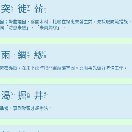
突
徙
薪
ㄒ
ㄊ
ㄒ
ˊ
ˇ
ㄧ
ㄨ
ㄧ
ㄣ
囪；彎曲煙囪，移開木材。比喻在禍患未發生前，先採取防範措施
同「防患未然」、「未雨綢繆」。
雨
綢
繆
ㄔ
ㄇ
ㄩ
ˇ
ˊ
ˊ
ㄡ
ㄡ
緊密纏縛。在未下雨時把門窗綑綁牢固。比喻事先做好準備工作。
渴
掘
井
ㄐ
ㄐ
ㄎ
ˇ
ㄩ
ˊ
ㄧ
ˇ
ㄜ
ㄝ
ㄥ
準備，事到臨頭才想辦法。