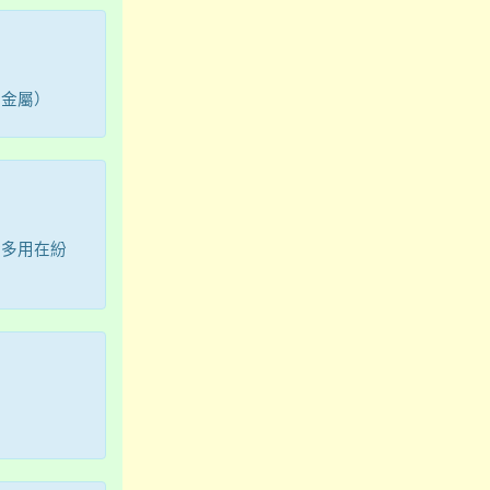
指金屬）
今多用在紛