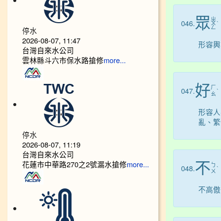
眾
ㄓ
046.
ㄨ
ˋ
ㄥ
停水
2026-08-07, 11:47
形容輿
台灣自來水公司
雲林縣斗六市保水路搶修
more...
好
ㄏ
047.
ˋ
ㄠ
形容人
亂、繁
停水
2026-08-07, 11:19
台灣自來水公司
花蓮市中華路270之2號漏水搶修
不
more...
ㄅ
048.
ˋ
ㄨ
不高傲