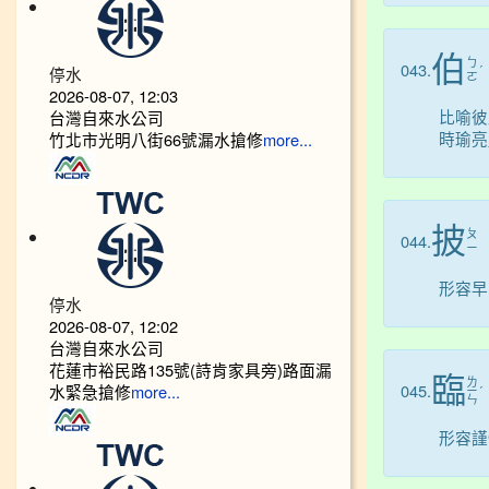
伯
ㄅ
043.
停水
ˊ
ㄛ
2026-08-07, 12:03
比喻彼
台灣自來水公司
時瑜亮
竹北市光明八街66號漏水搶修
more...
披
ㄆ
044.
ㄧ
形容早
停水
2026-08-07, 12:02
台灣自來水公司
花蓮市裕民路135號(詩肯家具旁)路面漏
臨
ㄌ
045.
水緊急搶修
more...
ㄧ
ˊ
ㄣ
形容謹