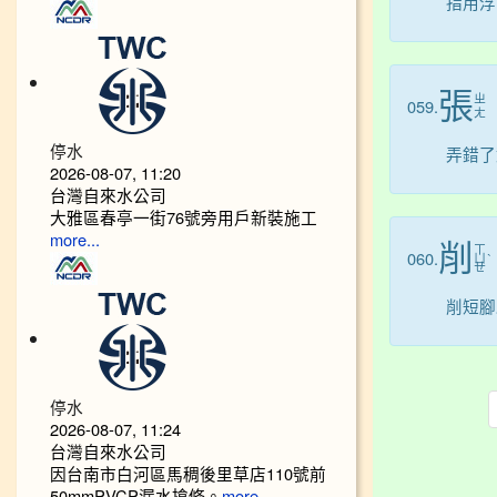
指用浮
張
ㄓ
059.
ㄤ
停水
弄錯了
2026-08-07, 11:20
台灣自來水公司
大雅區春亭一街76號旁用戶新裝施工
more...
削
ㄒ
060.
ㄩ
ˋ
ㄝ
削短腳
停水
2026-08-07, 11:24
台灣自來水公司
因台南市白河區馬稠後里草店110號前
50mmPVCP漏水搶修。
more...