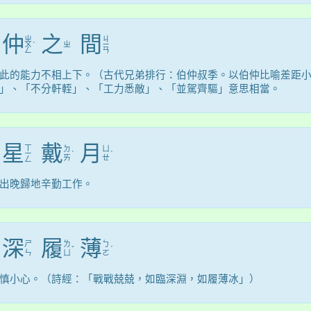
仲
之
間
ㄓ
ㄐ
ㄨ
ˋ
ㄓ
ㄧ
ㄥ
ㄢ
此的能力不相上下。（古代兄弟排行：伯仲叔季。以伯仲比喻差距
」、「不分軒輊」、「工力悉敵」、「並駕齊驅」意思相當。
星
戴
月
ㄒ
ㄉ
ㄩ
ㄧ
ˋ
ˋ
ㄞ
ㄝ
ㄥ
出晚歸地辛勤工作。
深
履
薄
ㄕ
ㄌ
ㄅ
ˇ
ˊ
ㄣ
ㄩ
ㄛ
慎小心。（詩經：「戰戰兢兢，如臨深淵，如履薄冰」）