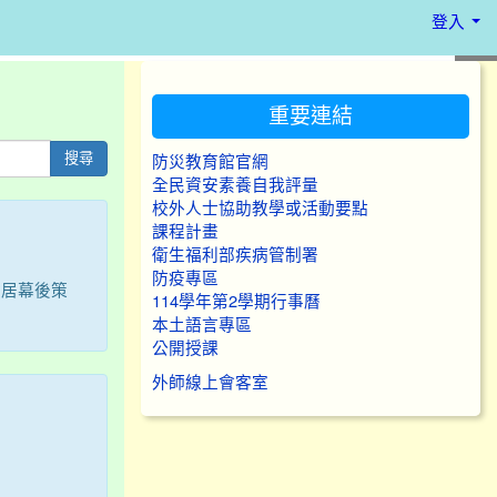
登入
:::
重要連結
搜尋
防災教育館官網
全民資安素養自我評量
校外人士協助教學或活動要點
課程計畫
衛生福利部疾病管制署
防疫專區
喻居幕後策
114學年第2學期行事曆
本土語言專區
公開授課
外師線上會客室