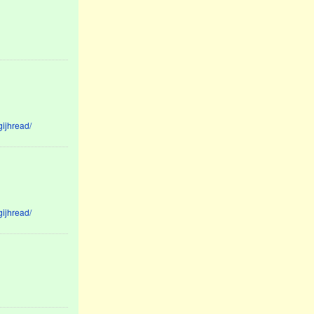
gijhread/
gijhread/