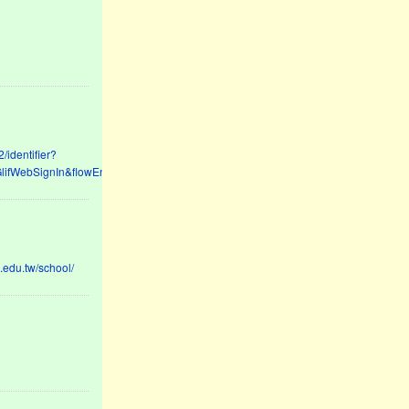
/identifier?
lifWebSignIn&flowEntry=AddSession
c.edu.tw/school/