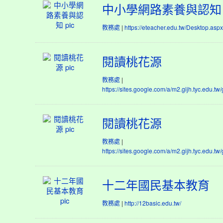
統
中
中小學網路素養與認知
小
學
|
教務處
https://eteacher.edu.tw/Desktop.aspx
網
路
素
閱
閱讀桃花源
養
讀
與
桃
|
教務處
認
花
https://sites.google.com/a/m2.gijh.tyc.edu.tw/
知
源
閱
閱讀桃花源
讀
桃
|
教務處
花
https://sites.google.com/a/m2.gijh.tyc.edu.tw/
源
十
十二年國民基本教育
二
年
|
教務處
http://12basic.edu.tw/
國
民