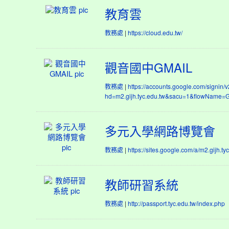
甄
教
教育雲
選
育
網
雲
|
教務處
https://cloud.edu.tw/
觀
觀音國中GMAIL
音
國
|
教務處
https://accounts.google.com/signin/v2
中
hd=m2.gijh.tyc.edu.tw&sacu=1&flowName=G
GMAIL
多
多元入學網路博覽會
元
入
|
教務處
https://sites.google.com/a/m2.gijh.ty
學
網
路
教
教師研習系統
博
師
覽
研
|
教務處
http://passport.tyc.edu.tw/index.php
會
習
系