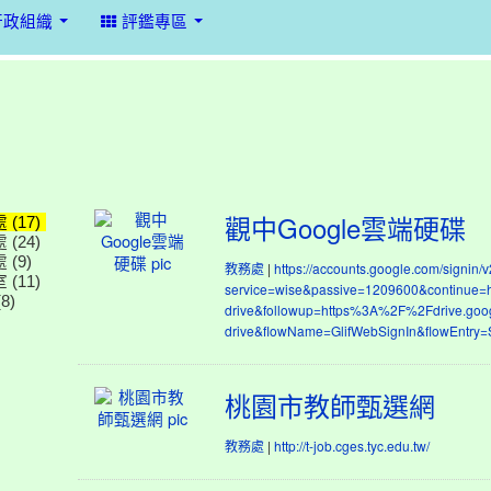
行政組織
評鑑專區
觀
(17)
觀中Google雲端硬碟
中
(24)
 (9)
Google
|
教務處
https://accounts.google.com/signin/v2
(11)
雲
service=wise&passive=1209600&continue
8)
端
drive&followup=https%3A%2F%2Fdrive.go
硬
drive&flowName=GlifWebSignIn&flowEntry=
碟
桃
桃園市教師甄選網
園
市
|
教務處
http://t-job.cges.tyc.edu.tw/
教
師