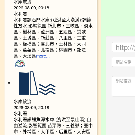
水庫放流
2026-08-09, 20:18
水利署
水利署訊石門水庫:(洩洪至大漢溪):調節
性放水,影響範圍:新北市，三峽區、淡水
區、樹林區、蘆洲區、五股區、鶯歌
區、土城區、新莊區、八里區、三重
區、板橋區；臺北市，士林區、大同
區、萬華區、北投區；桃園市，龍潭
區、大溪區
more...
水庫放流
2026-08-09, 20:18
水利署
水利署訊鯉魚潭水庫:(洩洪至景山溪):自
由溢流,影響範圍:苗栗縣，三義鄉；臺中
市，外埔區、大甲區、后里區、大安區