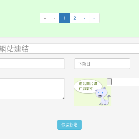
基
本
教
(current)
«
‹
1
2
›
»
育
快速新增