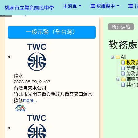
:::
主選單
認識觀中
桃園市立觀音國民中學
:::
:::
所有連結
一般示警（全台灣）
教務處
All
教務處 
學務處 
總務處
停水
輔導室 
2026-08-09, 21:03
其他 (
台灣自來水公司
竹北市光明五街與縣政八街交叉口漏水
搶修
more...