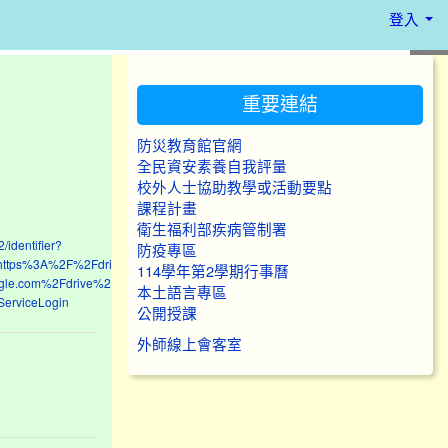
登入
:::
重要連結
防災教育館官網
全民資安素養自我評量
校外人士協助教學或活動要點
課程計畫
衛生福利部疾病管制署
/identifier?
防疫專區
=https%3A%2F%2Fdrive.google.com%2Fdrive%2Fmy-
114學年第2學期行事曆
ogle.com%2Fdrive%2Fmy-
本土語言專區
ServiceLogin
公開授課
外師線上會客室