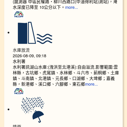
(感測器 中區民權路‧柳川西路口(中油得利站)測站)，淹
水深度已降至 10公分以下。​​
more...
水庫放流
2026-08-09, 09:18
水利署
水利署訊湖山水庫:(洩洪至北港溪):自由溢流,影響範圍:雲
林縣，古坑鄉、虎尾鎮、水林鄉、斗六市、莿桐鄉、土庫
鎮、斗南鎮、北港鎮、元長鄉、口湖鄉、大埤鄉；嘉義
縣，新港鄉、溪口鄉、六腳鄉、東石鄉
more...
降雨