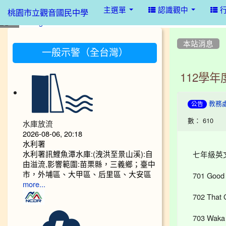
:::
主選單
認識觀中
桃園市立觀音國民中學
:::
:::
本站消息
一般示警（全台灣）
112學
教務
公告
數： 610
水庫放流
2026-08-06, 20:18
水利署
水利署訊鯉魚潭水庫:(洩洪至景山溪):自
七年級英
由溢流,影響範圍:苗栗縣，三義鄉；臺中
市，外埔區、大甲區、后里區、大安區
701 Good 
more...
702 That G
703 Waka 