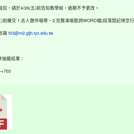
曲目，請於4/26(五)前告知教學組，逾期不予更改。
(五)前繳交 1.去人聲伴唱帶、2.完整演唱歌詞WORD檔(段落間記得空行
信箱
t03@m2.gijh.tyc.edu.tw
場序抽籤結果：
→703