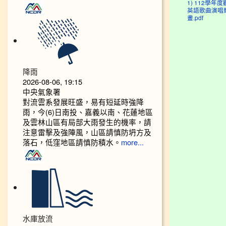
1) 112學年
英語歌曲演唱
畫.pdf
降雨
2026-08-06, 19:15
中央氣象署
對流雲系發展旺盛，易有短延時強降
雨，今(6)日南投、嘉義以南、花蓮地區
及雲林山區有局部大雨發生的機率，請
注意雷擊及強陣風，山區請慎防坍方及
落石，低窪地區請慎防積水。
more...
水庫放流