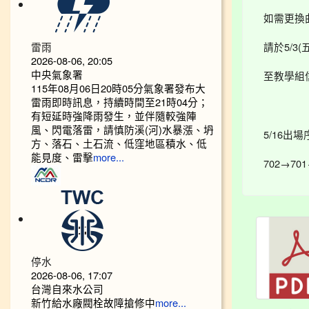
如需更換
雷雨
請於5/3
2026-08-06, 20:05
中央氣象署
至教學組
115年08月06日20時05分氣象署發布大
雷雨即時訊息，持續時間至21時04分；
有短延時強降雨發生，並伴隨較強陣
風、閃電落雷，請慎防溪(河)水暴漲、坍
5/16出
方、落石、土石流、低窪地區積水、低
能見度、雷擊
more...
702→701
停水
2026-08-06, 17:07
台灣自來水公司
新竹給水廠閥栓故障搶修中
more...