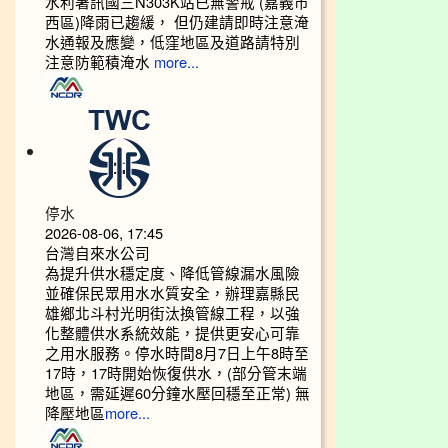
水利署訊國三N303K站已無警戒 (嘉義市
西區)降雨已趨緩， 但仍建請即時注意淹
水通報及應變，低窪地區及道路請特別
注意防範積淹水
more...
停水
2026-08-06, 17:45
台灣自來水公司
為提升供水穩定度、降低管線漏水風險
並確保民眾用水水質安全，辦理嘉縣民
雄鄉北斗村光明街汰換管線工程，以強
化整體供水系統效能，提供更安心可靠
之用水服務。停水時間8月7日上午8時至
17時，17時開始恢復供水，(部分管末端
地區，需延遲60分鐘水壓回穩至正常) 無
降壓地區
more...