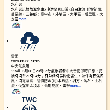
水利署
水利署訊鯉魚潭水庫:(洩洪至景山溪):自由溢流,影響範圍:
苗栗縣，三義鄉；臺中市，外埔區、大甲區、后里區、大
安區
more...
雷雨
2026-08-06, 20:05
中央氣象署
115年08月06日20時05分氣象署發布大雷雨即時訊息，持
續時間至21時04分；有短延時強降雨發生，並伴隨較強陣
風、閃電落雷，請慎防溪(河)水暴漲、坍方、落石、土石
流、低窪地區積水、低能見度、雷擊
more...