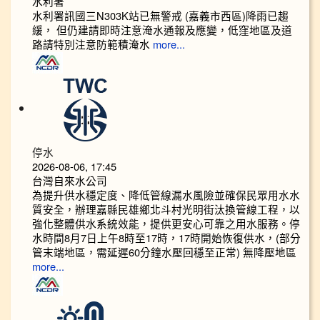
水利署
水利署訊國三N303K站已無警戒 (嘉義市西區)降雨已趨
緩， 但仍建請即時注意淹水通報及應變，低窪地區及道
路請特別注意防範積淹水
more...
停水
2026-08-06, 17:45
台灣自來水公司
為提升供水穩定度、降低管線漏水風險並確保民眾用水水
質安全，辦理嘉縣民雄鄉北斗村光明街汰換管線工程，以
強化整體供水系統效能，提供更安心可靠之用水服務。停
水時間8月7日上午8時至17時，17時開始恢復供水，(部分
管末端地區，需延遲60分鐘水壓回穩至正常) 無降壓地區
more...