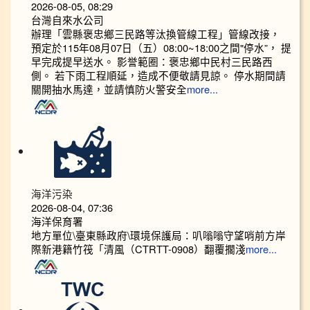
2026-08-05, 08:29
台灣自來水公司
辦理「雲縣褒忠鄉三民路等汰換管線工程」管線改接，
預定於115年08月07日（五）08:00~18:00之間"停水”， 提
早完成提早送水。 影誉範圈：褒忠鄉中民村三民路西
側。 若下雨工程順延，造成不便敬請見諒。 停水期間請
關開抽水馬達，並請慎防火警安全
more...
海洋污染
2026-08-04, 07:36
海洋保育署
地方單位\臺東縣政府\環境保護局：叭嗡嗡守望哨前方岸
際新港籍竹筏「清風（CTRTT-0908）翻覆擱淺
more...