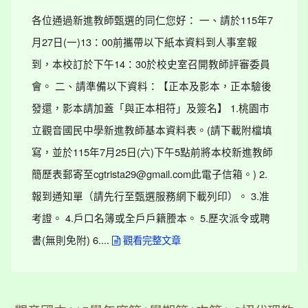
各位通過新進教師甄選的同仁您好： 一、請於115年7
月27日(一)13：00前攜帶以下紙本資料到人事室報
到，本校訂於下午14：30於校史室召開教師評審委員
會。 二、請準備以下資料：【正本及影本，正本驗後
發還，影本請加蓋「與正本相符」及簽名】 1.桃園市
立觀音國民中學新進教師基本資料表。(請下載附檔填
寫，並於115年7月25日(六)下午5點前將本校新進教師
簡歷表郵寄至cgtrista29@gmail.com此電子信箱。) 2.
報到通知單（請先行至甄選服務網下載列印）。 3.准
考證。 4.戶口名簿或全戶戶籍謄本。 5.歷次派令或聘
書(無則免附) 6....
觀看完整文章