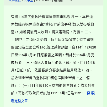
人事主任
人事室
有關114年度退休所得重審作業重點說明 一、本校退
休教職員退休重審書均於6/17前郵寄發放(以雙掛號郵
遞)，如若嗣後尚未收到，請來電確認，有勞。 二、
115年7月之退休金仍依上個月原金額發放；待主管機
關函知及全國公教退撫管理系統調整，自114年12月28
日至115年7月31日應補發之差額，預計於115年8月完
成補發。 三、退休人員每月退休（職）金，自115年8
月1日起，統一依重審處分審定結果按月發放。 四、
請收到重審書的退休同仁務必詳閱重審書上之「備
註」： (一) 111年6月30日以前退休生效者：依表列金
額，再依行政院與考試院111年4月7日及113年...
觀
看完整文章