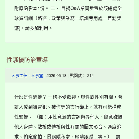
附原函影本1份。 二、 旨揭Q&A業同步置於該總處全
球資訊網（路徑：政策與業務－培訓考用處－差勤獎
懲)，請多加利用。
性騷擾防治宣導
-
| 2026-05-18 | 點閱數： 214
人事主任
人事室
什麼是性騷擾？ 一切不受歡迎，與性或性別有關，會
讓人感到被冒犯、被侮辱的言行舉止，就有可能構成
性騷擾。 （如：用性意涵的言詞侮辱他人、隨意碰觸
他人身體、散播或傳播與性有關的圖文影音、過度追
求、偷窺偷拍、暴露隱私處、尾隨跟蹤…等。） 罰