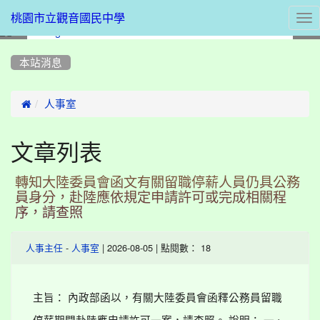
Tog
桃園市立觀音國民中學
nav
:::
本站消息

人事室
文章列表
轉知大陸委員會函文有關留職停薪人員仍具公務
員身分，赴陸應依規定申請許可或完成相關程
序，請查照
-
| 2026-08-05 | 點閱數： 18
人事主任
人事室
主旨： 內政部函以，有關大陸委員會函釋公務員留職
停薪期間赴陸應申請許可一案，請查照。 說明： 一、