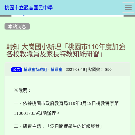
Tog
桃園市立觀音國民中學
nav
:::
本站消息
轉知 大崗國小辦理「桃園市110年度加強
各校教職員及家長特教知能研習」
-
| 2021-08-16 | 點閱數： 850
輔導室特教組
輔導室
公告
※
說明：
一、依據桃園市政府教育局
110
年
3
月
19
日桃教特字第
1100017339
號函辦理。
二、研習主題：「泛自閉症學生的班級經營」