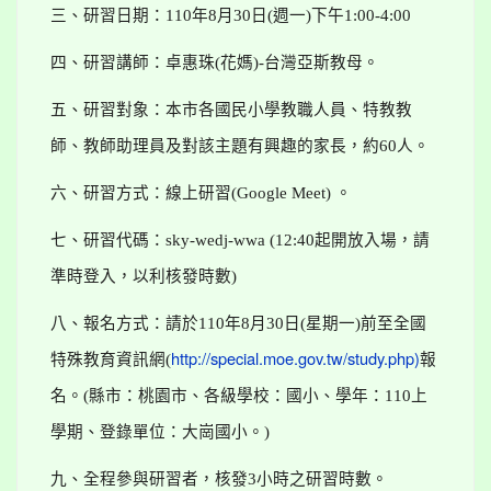
三、研習日期：
110
年
8
月
30
日
(
週一
)
下午
1:00-4:00
四、研習講師：卓惠珠
(
花媽
)-
台灣亞斯教母。
五、研習對象：本市各國民小學教職人員、特教教
師、教師助理員及對該主題有興趣的家長，約
60
人。
六、研習方式：線上研習
(Google Meet)
。
七、研習代碼：
sky-wedj-wwa (12:40
起開放入場，請
準時登入，以利核發時數
)
八、報名方式：請於
110
年
8
月
30
日
(
星期一
)
前至全國
特殊教育資訊網
(
http://special.moe.gov.tw/study.php)
報
名。
(
縣市：桃園市、各級學校：國小、學年：
110
上
學期、登錄單位：大崗國小。
)
九、全程參與研習者，核發
3
小時之研習時數。