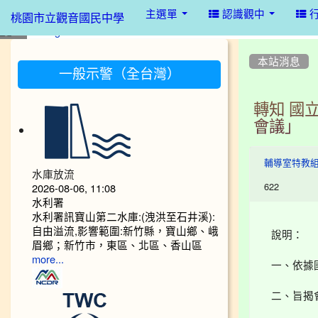
:::
主選單
認識觀中
桃園市立觀音國民中學
:::
:::
本站消息
一般示警（全台灣）
轉知 國
會議」
輔導室特教
水庫放流
622
2026-08-06, 11:08
水利署
水利署訊寶山第二水庫:(洩洪至石井溪):
自由溢流,影響範圍:新竹縣，寶山鄉、峨
說明：
眉鄉；新竹市，東區、北區、香山區
more...
一、依據
二、旨揭