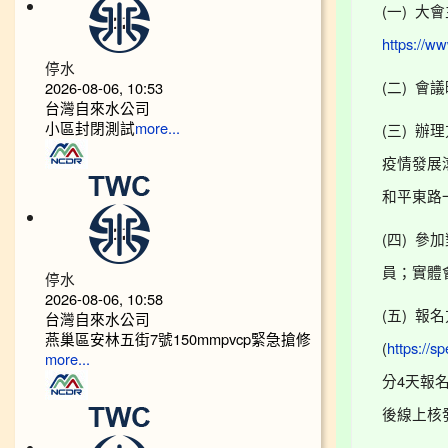
(
)
一
大會
https://w
停水
(
)
2026-08-06, 10:53
二
會議
台灣自來水公司
小區封閉測試
(
)
more...
三
辦理
疫情發展
和平東路
(
)
四
參加
員；實體
停水
2026-08-06, 10:58
(
)
台灣自來水公司
五
報名
燕巢區安林五街7號150mmpvcp緊急搶修
(
https://s
more...
4
分
天報
後線上核