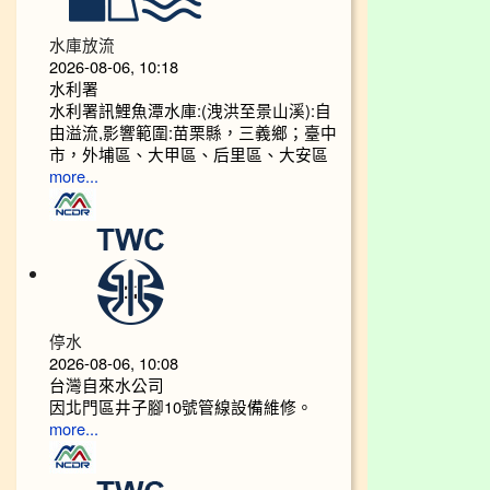
水庫放流
2026-08-06, 10:18
水利署
水利署訊鯉魚潭水庫:(洩洪至景山溪):自
由溢流,影響範圍:苗栗縣，三義鄉；臺中
市，外埔區、大甲區、后里區、大安區
more...
停水
2026-08-06, 10:08
台灣自來水公司
因北門區井子腳10號管線設備維修。
more...