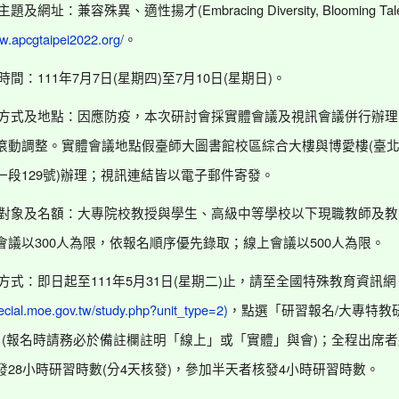
(Embracing Diversity, Blooming Tal
主題及網址：兼容殊異、適性揚才
ww.apcgtaipei2022.org/
。
111
7
7
(
)
7
10
(
)
時間：
年
月
日
星期四
至
月
日
星期日
。
方式及地點：因應防疫，本次研討會採實體會議及視訊會議併行辦理
(
滾動調整。實體會議地點假臺師大圖書館校區綜合大樓與博愛樓
臺
129
)
一段
號
辦理；視訊連結皆以電子郵件寄發。
對象及名額：大專院校教授與學生、高級中等學校以下現職教師及教
300
500
會議以
人為限，依報名順序優先錄取；線上會議以
人為限。
111
5
31
(
)
方式：即日起至
年
月
日
星期二
止，請至全國特殊教育資訊網
/
pecial.moe.gov.tw/study.php?unit_type=2)
，點選「研習報名
大專特教
(
)
名
報名時請務必於備註欄註明「線上」或「實體」與會
；全程出席者
28
(
4
)
4
發
小時研習時數
分
天核發
，參加半天者核發
小時研習時數。