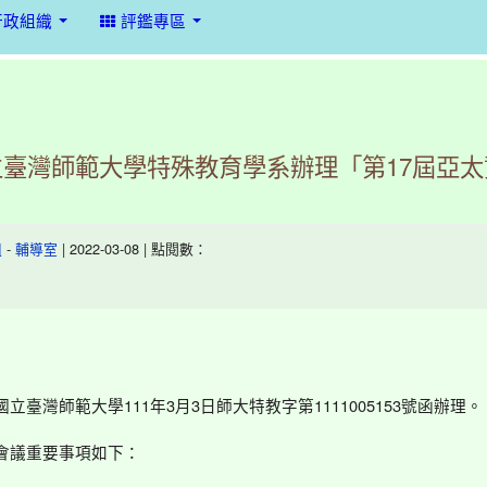
行政組織
評鑑專區
立臺灣師範大學特殊教育學系辦理「第17屆亞
-
| 2022-03-08 | 點閱數：
組
輔導室
111
3
3
1111005153
國立臺灣師範大學
年
月
日師大特教字第
號函辦理。
會議重要事項如下：