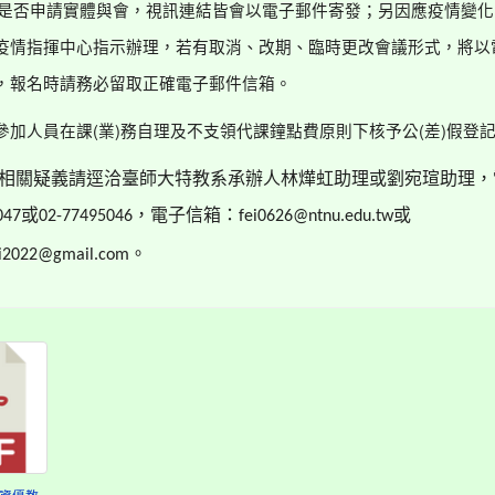
是否申請實體與會，視訊連結皆會以電子郵件寄發；另因應疫情變化
疫情指揮中心指示辦理，若有取消、改期、臨時更改會議形式，將以
，報名時請務必留取正確電子郵件信箱。
(
)
(
)
參加人員在課
業
務自理及不支領代課鐘點費原則下核予公
差
假登
相關疑義請逕洽臺師大特教系承辦人林燁虹助理或劉宛瑄助理，
或
，電子信箱：
或
047
02-77495046
fei0626@ntnu.edu.tw
。
ei2022@gmail.com