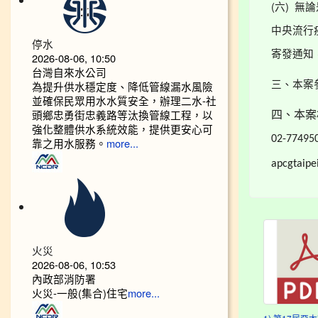
(
)
六
無論
中央流行
停水
寄發通知
2026-08-06, 10:50
台灣自來水公司
為提升供水穩定度、降低管線漏水風險
三、本案
並確保民眾用水水質安全，辦理二水-社
頭鄉忠勇街忠義路等汰換管線工程，以
四、本案
強化整體供水系統效能，提供更安心可
02-77495
靠之用水服務。
more...
apcgtaip
火災
2026-08-06, 10:53
內政部消防署
火災-一般(集合)住宅
more...