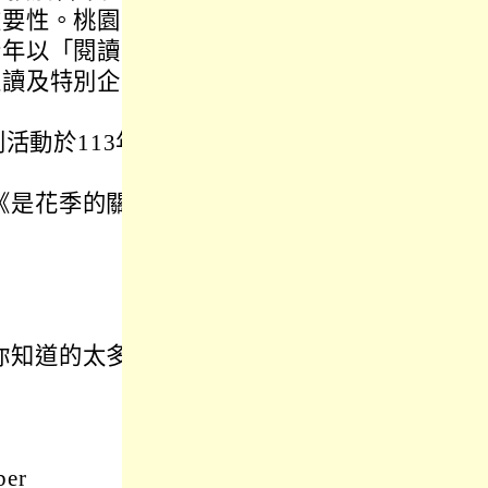
重要性。桃園市
今年以「閱讀串
走讀及特別企畫
活動於113年
《是花季的關
你知道的太多
er