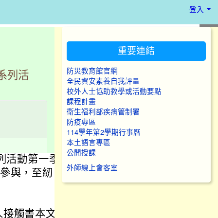
登入
:::
重要連結
防災教育館官網
系列活
全民資安素養自我評量
校外人士協助教學或活動要點
課程計畫
衛生福利部疾病管制署
防疫專區
114學年第2學期行事曆
本土語言專區
公開授課
系列活動第一季
外師線上會客室
躍參與，至紉
人接觸書本文