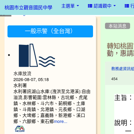
:::
主選單
認識觀中
桃園市立觀音國民中學
:::
:::
本站消息
一般示警（全台灣）
轉知桃園
動，惠請
教務處資訊
水庫放流
454
2026-08-07, 05:18
水利署
水利署訊湖山水庫:(洩洪至北港溪):自由
溢流,影響範圍:雲林縣，古坑鄉、虎尾
主旨：
鎮、水林鄉、斗六市、莿桐鄉、土庫
鎮、斗南鎮、北港鎮、元長鄉、口湖
鄉、大埤鄉；嘉義縣，新港鄉、溪口
鄉、六腳鄉、東石鄉
more...
說明：
一