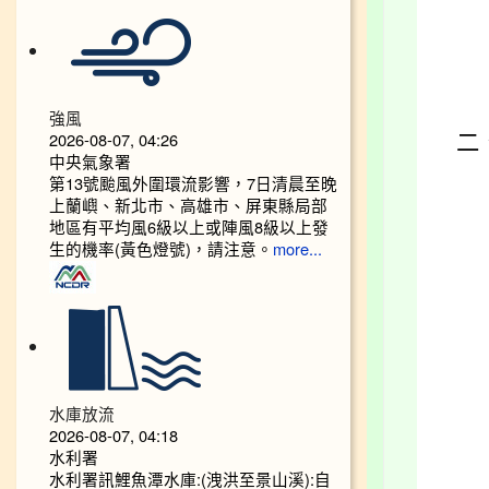
強風
2026-08-07, 04:26
二
中央氣象署
第13號颱風外圍環流影響，7日清晨至晚
上蘭嶼、新北市、高雄市、屏東縣局部
地區有平均風6級以上或陣風8級以上發
生的機率(黃色燈號)，請注意。
more...
水庫放流
2026-08-07, 04:18
水利署
水利署訊鯉魚潭水庫:(洩洪至景山溪):自