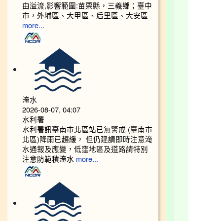
由溢流,影響範圍:苗栗縣，三義鄉；臺中
市，外埔區、大甲區、后里區、大安區
more...
淹水
2026-08-07, 04:07
水利署
水利署訊臺南市北區站已無警戒 (臺南市
北區)降雨已趨緩， 但仍建請即時注意淹
水通報及應變，低窪地區及道路請特別
注意防範積淹水
more...