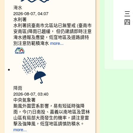
淹水
2026-08-07, 04:07
三
水利署
四
水利署訊臺南市北區站已無警戒 (臺南市
安南區)降雨已趨緩， 但仍建請即時注意
淹水通報及應變，低窪地區及道路請特
別注意防範積淹水
more...
降雨
2026-08-07, 03:40
中央氣象署
颱風外圍雲系影響，易有短延時強降
雨，今(7)日南投、嘉義以南地區及雲林
山區有局部大雨發生的機率，請注意雷
擊及強陣風，低窪地區請慎防積水。
more...