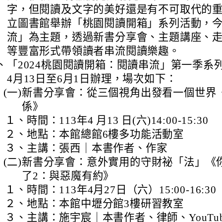
字，但閱讀及文字的美好還是有不可取代的
立圖書館舉辦「桃園閱讀開箱」系列活動，
流」為主題，透過新書分享會、主題講座、
等豐富形式帶領讀者串流閱讀樂趣。
、
「2024桃園閱讀開箱：閱讀串流」第一季系列
4月13日至6月1日辦理，場次如下：
(一)
新書分享會：從三個視角出發看一個世界
係》
１、
時間：113年4 月13 日(六)14:00-15:30
２、
地點：本館總館6樓多功能活動室
３、
主講：張西｜本書作者、作家
(二)
新書分享會：意外實用的守財祕「法」《
了2：與惡魔有約》
１、
時間：113年4月27日（六）15:00-16:30
２、
地點：本館中壢分館3樓研習教室
３、
主講：施宇宸｜本書作者、律師、YouTub