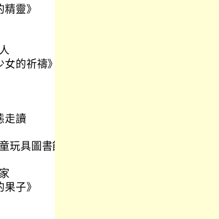
的精靈》
人
少女的祈禱》
態走讀
童玩具圖書館
家
的果子》