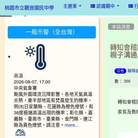
:::
主選單
認識觀中
桃園市立觀音國民中學
:::
:::
本站消息
一般示警（全台灣）
轉知會稽
親子溝通
輔導
公告
高溫
數： 356
2026-08-07, 17:00
中央氣象署
颱風外圍環流沉降影響，各地天氣高溫
炎熱，東半部地區有焚風發生的機率，
轉知會稽
明(8)日宜蘭縣、花蓮縣為橙色燈號，有
家長及教師
38度極端高溫出現的機率；彰化縣、嘉
義縣、臺南市、臺東縣、金門縣、連江
縣為黃色燈號，請注意。
more...