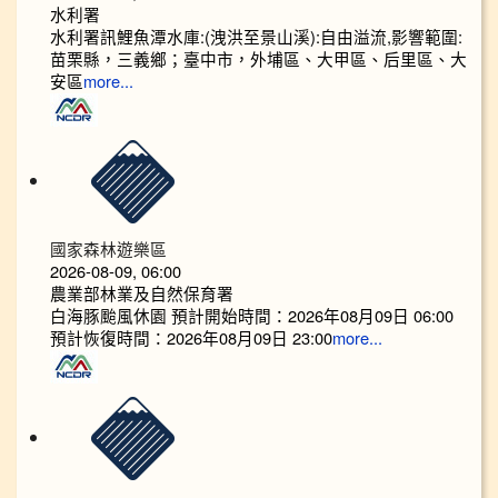
水利署
水利署訊鯉魚潭水庫:(洩洪至景山溪):自由溢流,影響範圍:
苗栗縣，三義鄉；臺中市，外埔區、大甲區、后里區、大
安區
more...
國家森林遊樂區
2026-08-09, 06:00
農業部林業及自然保育署
白海豚颱風休園 預計開始時間：2026年08月09日 06:00
預計恢復時間：2026年08月09日 23:00
more...