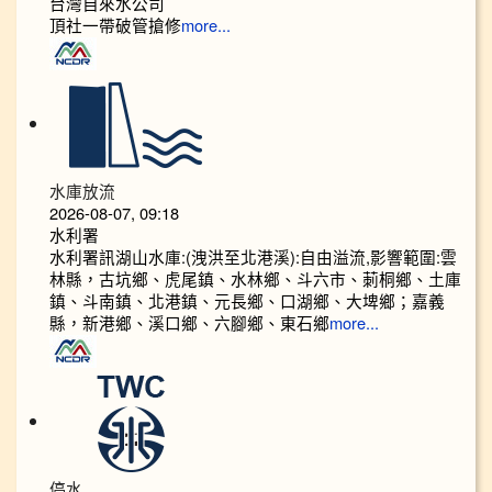
台灣自來水公司
頂社一帶破管搶修
more...
水庫放流
2026-08-07, 09:18
水利署
水利署訊湖山水庫:(洩洪至北港溪):自由溢流,影響範圍:雲
林縣，古坑鄉、虎尾鎮、水林鄉、斗六市、莿桐鄉、土庫
鎮、斗南鎮、北港鎮、元長鄉、口湖鄉、大埤鄉；嘉義
縣，新港鄉、溪口鄉、六腳鄉、東石鄉
more...
停水