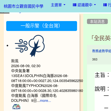
:::
主選單
認識觀中
桃園市立觀音國民中學
:::
:::
本站消息
一般示警（全台灣）
「全民英
教務處教學
363
颱風
2026-08-09, 02:30
中央氣象署
主旨：
13SEA13DOLPHIN白海豚2026-08-
08T18:00:00+00:0027.20,124.003545962250
中度颱風TYPHOON2026-08-
說明：
09T18:00:00+00:0028.30,120.402835980180
中度颱風 白海豚（國際命名
一
DOLPHIN）9日...
more...
二