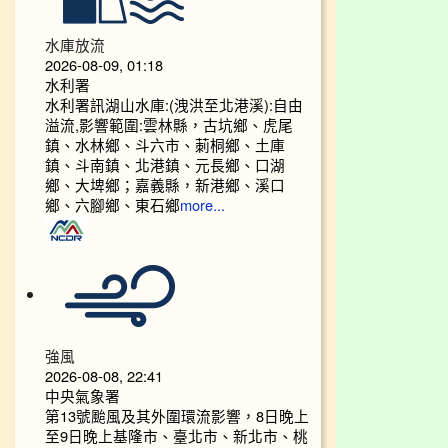
水庫放流
2026-08-09, 01:18
水利署
水利署訊湖山水庫:(洩洪至北港溪):自由
溢流,影響範圍:雲林縣，古坑鄉、虎尾
鎮、水林鄉、斗六市、莿桐鄉、土庫
鎮、斗南鎮、北港鎮、元長鄉、口湖
鄉、大埤鄉；嘉義縣，新港鄉、溪口
鄉、六腳鄉、東石鄉
more...
強風
2026-08-08, 22:41
中央氣象署
第13號颱風及其外圍環流影響，8日晚上
至9日晚上基隆市、臺北市、新北市、桃