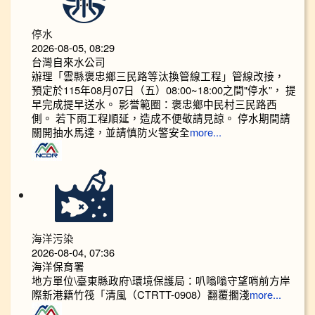
停水
2026-08-05, 08:29
台灣自來水公司
辦理「雲縣褒忠鄉三民路等汰換管線工程」管線改接，
預定於115年08月07日（五）08:00~18:00之間"停水”， 提
早完成提早送水。 影誉範圈：褒忠鄉中民村三民路西
側。 若下雨工程順延，造成不便敬請見諒。 停水期間請
關開抽水馬達，並請慎防火警安全
more...
海洋污染
2026-08-04, 07:36
海洋保育署
地方單位\臺東縣政府\環境保護局：叭嗡嗡守望哨前方岸
際新港籍竹筏「清風（CTRTT-0908）翻覆擱淺
more...