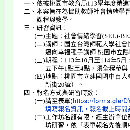
一、
依據桃園市教育局113學年度精
二、
本案旨在為協助教師社會情緒學
課程與教學。
三、
研習資訊：
(一)
主題：社會情緒學習(SEL)-B
(二)
講師：國立台灣師範大學社會
邁向幸福種子講師 桃園市立陽
(三)
期程：113年10月至114年
五下午1點至4點，須全程參
(四)
地點：桃園市立建國國中百人
新街20號）。
四、
報名方式與研習時數：
(一)
請至表單(
https://forms.gl
填寫報名資訊，報名截止時間為9
(二)
工作坊名額有限，經主辦單位
坊研習，依「表單報名先後順