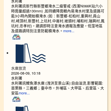
水利署
水利署訊新竹縣新豐鄉淹水二級警戒 (西濱N066K站六小
時雨量超過130mm) ,如持續降雨轄內易淹水村里及道路可
能3小時內開始積淹水 (如：新豐鄉-松柏村,重興村,員山
村,崎頂村,新豐村,上坑村,中崙村,坡頭村,埔和村,瑞興村,鳳
坑村,忠孝村)，建請即時注意淹水通報及應變，低窪地區
及道路請特別注意防範積淹水。
more...
水庫放流
2026-08-09, 10:18
水利署
水利署訊鯉魚潭水庫:(洩洪至景山溪):自由溢流,影響範圍:
苗栗縣，三義鄉；臺中市，外埔區、大甲區、后里區、大
安區
more...