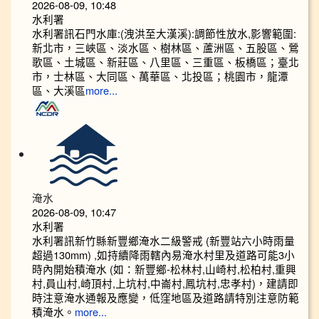
2026-08-09, 10:48
水利署
水利署訊石門水庫:(洩洪至大漢溪):調節性放水,影響範圍:
新北市，三峽區、淡水區、樹林區、蘆洲區、五股區、鶯
歌區、土城區、新莊區、八里區、三重區、板橋區；臺北
市，士林區、大同區、萬華區、北投區；桃園市，龍潭
區、大溪區
more...
淹水
2026-08-09, 10:47
水利署
水利署訊新竹縣新豐鄉淹水二級警戒 (新豐站六小時雨量
超過130mm) ,如持續降雨轄內易淹水村里及道路可能3小
時內開始積淹水 (如：新豐鄉-松林村,山崎村,松柏村,重興
村,員山村,崎頂村,上坑村,中崙村,鳳坑村,忠孝村)，建請即
時注意淹水通報及應變，低窪地區及道路請特別注意防範
積淹水。
more...