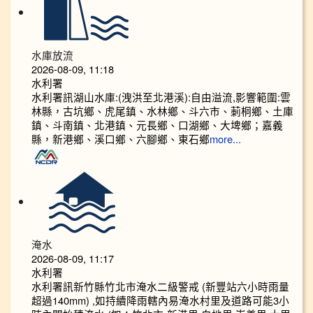
水庫放流
2026-08-09, 11:18
水利署
水利署訊湖山水庫:(洩洪至北港溪):自由溢流,影響範圍:雲
林縣，古坑鄉、虎尾鎮、水林鄉、斗六市、莿桐鄉、土庫
鎮、斗南鎮、北港鎮、元長鄉、口湖鄉、大埤鄉；嘉義
縣，新港鄉、溪口鄉、六腳鄉、東石鄉
more...
淹水
2026-08-09, 11:17
水利署
水利署訊新竹縣竹北市淹水二級警戒 (新豐站六小時雨量
超過140mm) ,如持續降雨轄內易淹水村里及道路可能3小