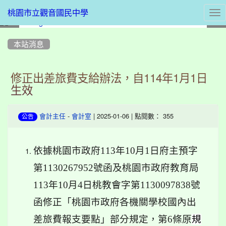
Tog
桃園市立觀音國民中學
nav
:::
本站消息
修正出差旅費支給辦法，自114年1月1日
生效
-
| 2025-01-06 | 點閱數： 355
會計主任
會計室
公告
依據桃園市政府113年10月1日府主預字
第1130267952號函及桃園市政府教育局
113年10月4日桃教會字第1130097838號
函修正「桃園市政府各機關學校國內出
差旅費報支要點」部分規定，第6條原
規