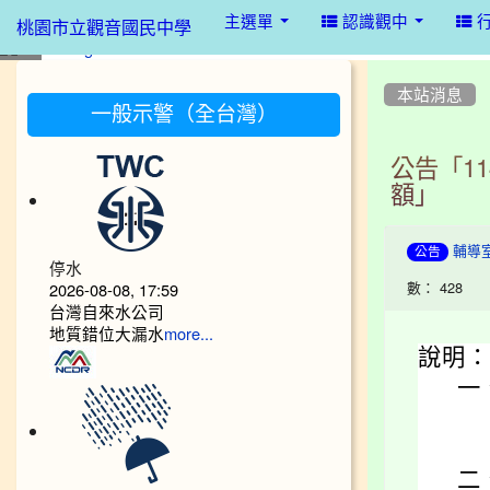
:::
主選單
認識觀中
桃園市立觀音國民中學
:::
:::
本站消息
一般示警（全台灣）
公告「1
額」
輔導
公告
停水
數： 428
2026-08-08, 17:59
台灣自來水公司
地質錯位大漏水
more...
說明：
一
二