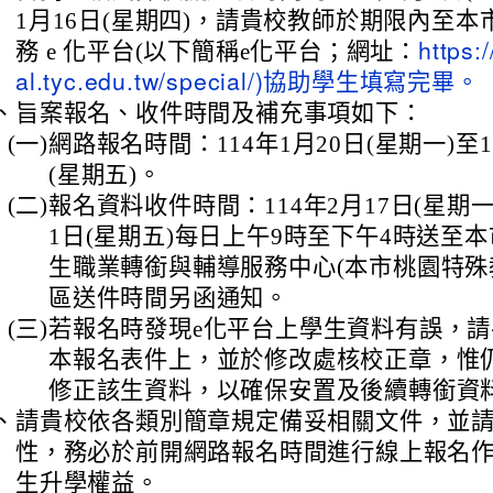
1月16日(星期四)，請貴校教師於期限內至
務 e 化平台(以下簡稱e化平台；網址：
https:
al.tyc.edu.tw/special/)協助學生填寫完畢。
、
旨案報名、收件時間及補充事項如下：
(一)
網路報名時間：114年1月20日(星期一)至1
(星期五)。
(二)
報名資料收件時間：114年2月17日(星期一)
1日(星期五)每日上午9時至下午4時送至
生職業轉銜與輔導服務中心(本市桃園特殊
區送件時間另函通知。
(三)
若報名時發現e化平台上學生資料有誤，
本報名表件上，並於修改處核校正章，惟
修正該生資料，以確保安置及後續轉銜資
、
請貴校依各類別簡章規定備妥相關文件，並
性，務必於前開網路報名時間進行線上報名
生升學權益。