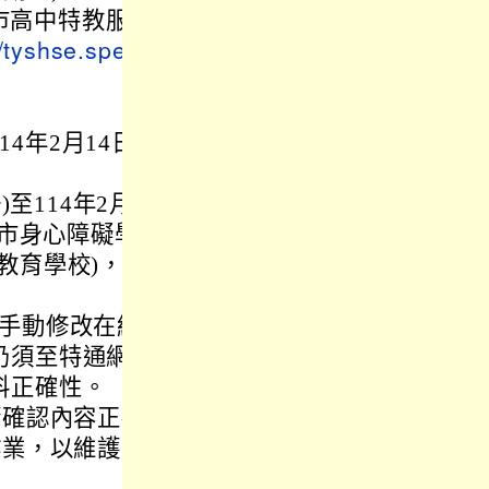
本市高中特教服
//tyshse.speci
14年2月14日
至114年2月2
本市身心障礙學
教育學校)，各
請手動修改在紙
仍須至特通網
料正確性。
請確認內容正確
作業，以維護學