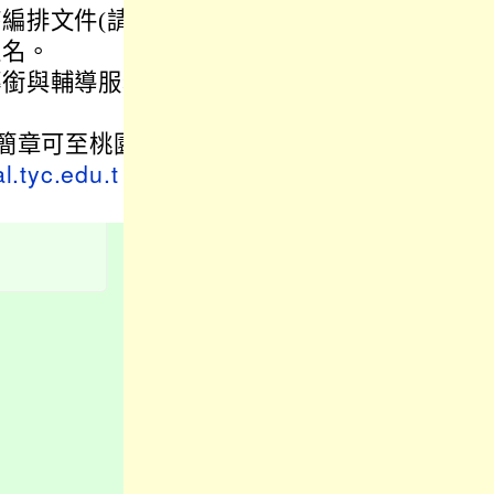
編排文件(請
報名。
轉銜與輔導服務
置簡章可至桃園
l.tyc.edu.t