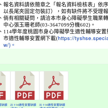
、
報名資料請依簡章之「報名資料檢核表」依序
以長尾夾固定勿裝訂），如有缺件將不受理
、
倘有相關疑問，請洽本市身心障礙學生職業
中心張玉珊老師(03-3647099分機602)。
、
114學年度桃園市身心障礙學生適性輔導安
市適性輔導安置網下載(
https://tyshse.specia
w/)。
安置缺額
2) 114適性安置缺額
3) 114適性安置缺額