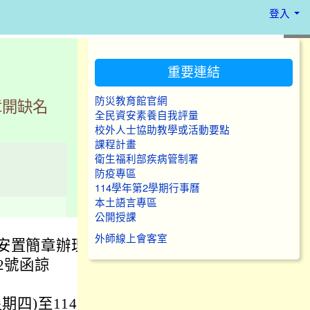
登入
:::
重要連結
防災教育館官網
章開缺名
全民資安素養自我評量
校外人士協助教學或活動要點
課程計畫
衛生福利部疾病管制署
防疫專區
114學年第2學期行事曆
本土語言專區
公開授課
外師線上會客室
導安置簡章辦理
22號函諒
期四)至114年