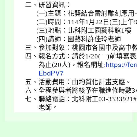
二、
研習資訊：
(一)
主題：花藝結合雷射雕刻應用－
(二)
時間：114年1月22日(三)上午9:3
(三)
地點：北科附工園藝科館1樓
(四)
講師：園藝科許佳玲老
三、
參加對象：桃園市各國中及高中
四、
報名方式：請於1/20(一)前填
為止(20人)，報名網址:
https://
EbdPV7
五、
活動費用：由均質化計畫支應。
六、
全程參與者將核予在職進修時數3
七、
聯絡電話：北科附工03-333392
老師。