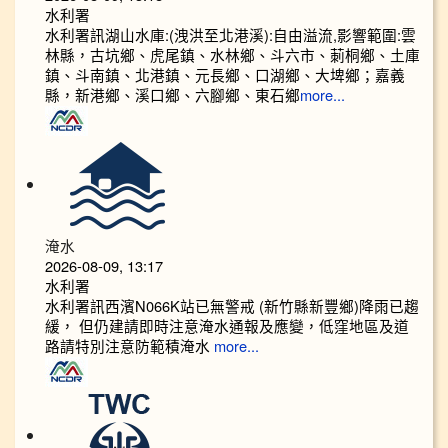
水利署
水利署訊湖山水庫:(洩洪至北港溪):自由溢流,影響範圍:雲
林縣，古坑鄉、虎尾鎮、水林鄉、斗六市、莿桐鄉、土庫
鎮、斗南鎮、北港鎮、元長鄉、口湖鄉、大埤鄉；嘉義
縣，新港鄉、溪口鄉、六腳鄉、東石鄉
more...
淹水
2026-08-09, 13:17
水利署
水利署訊西濱N066K站已無警戒 (新竹縣新豐鄉)降雨已趨
緩， 但仍建請即時注意淹水通報及應變，低窪地區及道
路請特別注意防範積淹水
more...