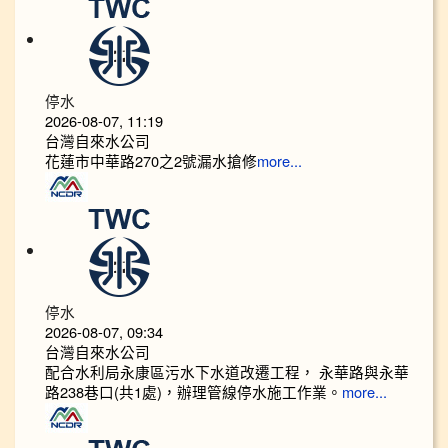
停水
2026-08-07, 11:19
台灣自來水公司
花蓮市中華路270之2號漏水搶修
more...
停水
2026-08-07, 09:34
台灣自來水公司
配合水利局永康區污水下水道改遷工程， 永華路與永華
路238巷口(共1處)，辦理管線停水施工作業。
more...