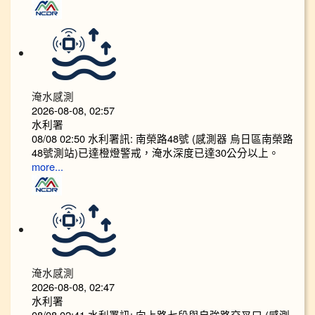
淹水感測
2026-08-08, 02:57
水利署
08/08 02:50 水利署訊: 南榮路48號 (感測器 烏日區南榮路
48號測站)已達橙燈警戒，淹水深度已達30公分以上。​​
more...
淹水感測
2026-08-08, 02:47
水利署
08/08 02:41 水利署訊: 向上路七段與自強路交叉口 (感測