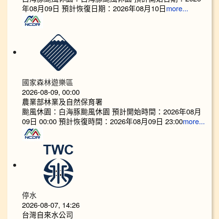
年08月09日 預計恢復日期：2026年08月10日
more...
國家森林遊樂區
2026-08-09, 00:00
農業部林業及自然保育署
颱風休園：白海豚颱風休園 預計開始時間：2026年08月
09日 00:00 預計恢復時間：2026年08月09日 23:00
more...
停水
2026-08-07, 14:26
台灣自來水公司