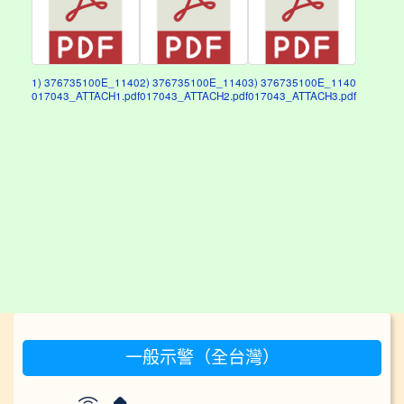
1) 376735100E_1140
2) 376735100E_1140
3) 376735100E_1140
017043_ATTACH1.pdf
017043_ATTACH2.pdf
017043_ATTACH3.pdf
:::
一般示警（全台灣）