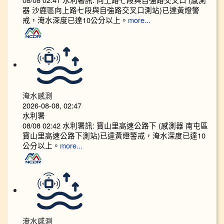
器 沙鹿區向上路七段與自強路交叉口測站)已達黃燈警
戒，淹水深度已達10公分以上。​​​
more...
淹水感測
2026-08-08, 02:47
水利署
08/08 02:42 水利署訊: 寶山里高速公路下 (感測器 南屯區
寶山里高速公路下測站)已達黃燈警戒，淹水深度已達10
公分以上。​​​
more...
淹水感測