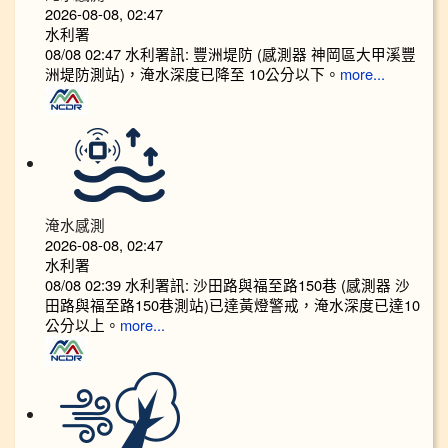
2026-08-08, 02:47
水利署
08/08 02:47 水利署訊: 豐洲堤防 (感測器 神岡區大甲溪豐
洲堤防測站)，淹水深度已降至 10公分以下。​​
more...
淹水感測
2026-08-08, 02:47
水利署
08/08 02:39 水利署訊: 沙田路與福至路150巷 (感測器 沙
田路與福至路150巷測站)已達黃燈警戒，淹水深度已達10
公分以上。​​​
more...