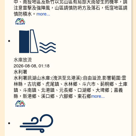
中、南投地區及新竹以北山區有局部大雨發生的機率，請
注意雷擊及強陣風，山區請慎防坍方及落石，低窪地區請
慎防積水。
more...
水庫放流
2026-08-08, 01:18
水利署
水利署訊湖山水庫:(洩洪至北港溪):自由溢流,影響範圍:雲
林縣，古坑鄉、虎尾鎮、水林鄉、斗六市、莿桐鄉、土庫
鎮、斗南鎮、北港鎮、元長鄉、口湖鄉、大埤鄉；嘉義
縣，新港鄉、溪口鄉、六腳鄉、東石鄉
more...