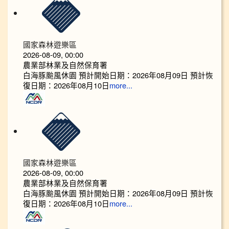
國家森林遊樂區
2026-08-09, 00:00
農業部林業及自然保育署
白海豚颱風休園 預計開始日期：2026年08月09日 預計恢
復日期：2026年08月10日
more...
國家森林遊樂區
2026-08-09, 00:00
農業部林業及自然保育署
白海豚颱風休園 預計開始日期：2026年08月09日 預計恢
復日期：2026年08月10日
more...