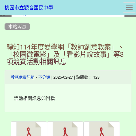
Tog
桃園市立觀音國民中學
nav
:::
本站消息
轉知114年度愛學網「教師創意教案」、
「校園微電影」及「看影片說故事」等3
項競賽活動相關訊息
-
| 2025-02-27 | 點閱數： 128
教務處資訊組
不分類
活動相關訊息如附檔