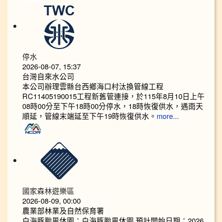
停水
2026-08-07, 15:37
台灣自來水公司
本公司辦理雲縣台西鄉海口村汰換管線工程
RC11405190015工程新舊管連接，於115年8月10日上午
08時00分至下午18時00分停水，18時恢復供水，遇雨天
順延，管線末端延至下午19時恢復供水。
more...
國家森林遊樂區
2026-08-09, 00:00
農業部林業及自然保育署
白海豚颱風休園：白海豚颱風休園 預計開始日期：2026