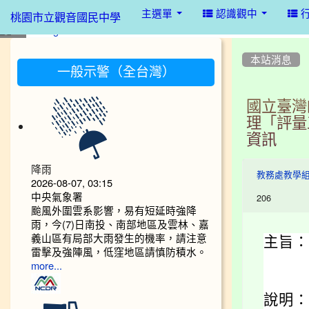
:::
主選單
認識觀中
桃園市立觀音國民中學
:::
:::
本站消息
一般示警（全台灣）
國立臺灣
理「評量
資訊
降雨
教務處教學
2026-08-07, 03:15
中央氣象署
206
颱風外圍雲系影響，易有短延時強降
雨，今(7)日南投、南部地區及雲林、嘉
義山區有局部大雨發生的機率，請注意
主旨：
雷擊及強陣風，低窪地區請慎防積水。
more...
說明：