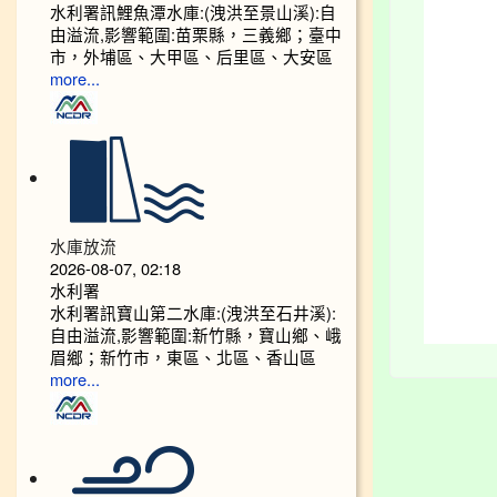
水利署訊鯉魚潭水庫:(洩洪至景山溪):自
由溢流,影響範圍:苗栗縣，三義鄉；臺中
市，外埔區、大甲區、后里區、大安區
more...
水庫放流
2026-08-07, 02:18
水利署
水利署訊寶山第二水庫:(洩洪至石井溪):
自由溢流,影響範圍:新竹縣，寶山鄉、峨
眉鄉；新竹市，東區、北區、香山區
more...