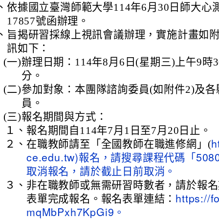
、
依據國立臺灣師範大學114年6月30日師大心測
17857號函辦理。
、
旨揭研習採線上視訊會議辦理，實施計畫如附
訊如下：
(一)
辦理日期：114年8月6日(星期三)上午9時3
分。
(二)
參加對象：本團隊諮詢委員(如附件2)及
員。
(三)
報名期間與方式：
１、
報名期間自114年7月1日至7月20日止。
２、
在職教師請至「全國教師在職進修網」(
h
ce.edu.tw)報名，請搜尋課程代碼「508
取消報名，請於截止日前取消。
３、
非在職教師或無需研習時數者，請於報名
表單完成報名。報名表單連結：
https://
mqMbPxh7KpGi9。