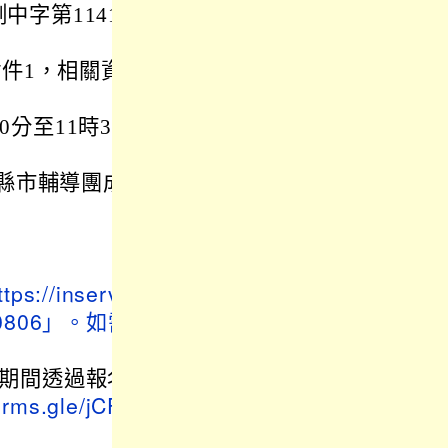
中字第11410
件1，相關資
0分至11時30
各縣市輔導團成
ttps://inservi
0806」。如需
期間透過報名
forms.gle/jCF2