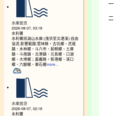
一
二
水庫放流
2026-08-07, 03:18
水利署
水利署訊湖山水庫:(洩洪至北港溪):自由
溢流,影響範圍:雲林縣，古坑鄉、虎尾
鎮、水林鄉、斗六市、莿桐鄉、土庫
鎮、斗南鎮、北港鎮、元長鄉、口湖
鄉、大埤鄉；嘉義縣，新港鄉、溪口
鄉、六腳鄉、東石鄉
more...
水庫放流
2026-08-07, 02:18
水利署