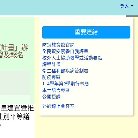
登入
:::
重要連結
防災教育館官網
廣計畫」辦
全民資安素養自我評量
習及報名
校外人士協助教學或活動要點
課程計畫
衛生福利部疾病管制署
防疫專區
114學年第2學期行事曆
本土語言專區
公開授課
外師線上會客室
評量建置暨推廣
性別平等議
。