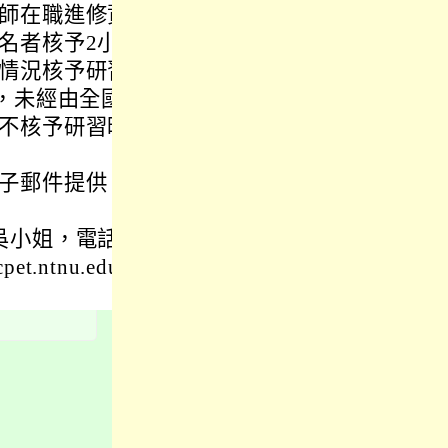
師在職進修資
名者核予2小
情況核予研習
，未經由全國
不核予研習時
子郵件提供，
吳小姐，電話
.ntnu.edu.t