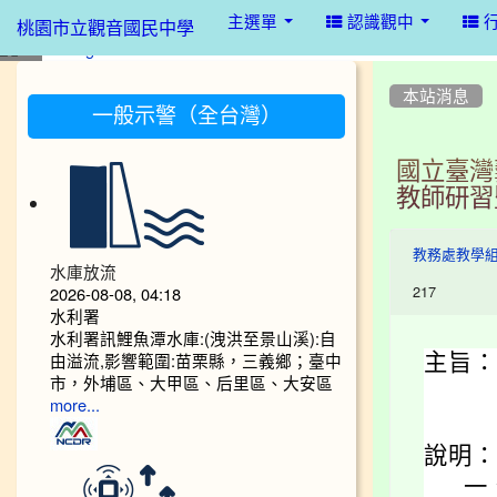
:::
主選單
認識觀中
桃園市立觀音國民中學
:::
:::
本站消息
一般示警（全台灣）
國立臺灣
教師研習
教務處教學
水庫放流
217
2026-08-08, 04:18
水利署
水利署訊鯉魚潭水庫:(洩洪至景山溪):自
由溢流,影響範圍:苗栗縣，三義鄉；臺中
主旨：
市，外埔區、大甲區、后里區、大安區
more...
說明：
一