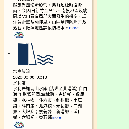
颱風外圍環流影響，易有短延時強降
雨，今(8)日新竹至彰化、南投地區及桃
園以北山區有局部大雨發生的機率，請
注意雷擊及強陣風，山區請慎防坍方及
落石，低窪地區請慎防積水。
more...
水庫放流
2026-08-08, 03:18
水利署
水利署訊湖山水庫:(洩洪至北港溪):自由
溢流,影響範圍:雲林縣，古坑鄉、虎尾
鎮、水林鄉、斗六市、莿桐鄉、土庫
鎮、斗南鎮、北港鎮、元長鄉、口湖
鄉、大埤鄉；嘉義縣，新港鄉、溪口
鄉、六腳鄉、東石鄉
more...