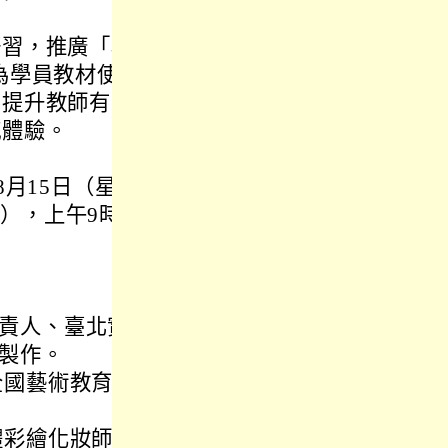
研習，推廣「相
為學員教材使
，提升教師有關
感體驗。
8月15日（星
），上午9時
責人、臺北實
製作。
全國藝術教育推
體彩繪化妝師）