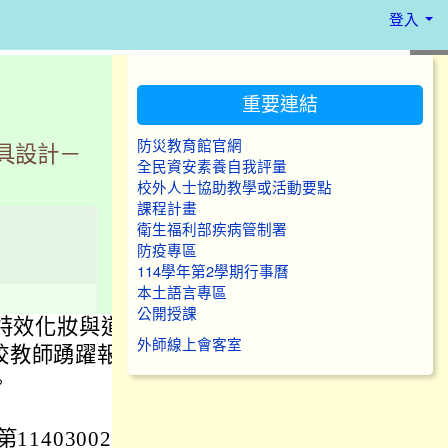
登入
:::
重要連結
防災教育館官網
具設計－
全民資安素養自我評量
校外人士協助教學或活動要點
課程計畫
衛生福利部疾病管制署
防疫專區
114學年第2學期行事曆
本土語言專區
公開授課
場特效化妝與道
外師線上會客室
校教師踴躍報
。
40300231