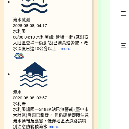
二
淹水感測
2026-08-08, 04:17
水利署
08/08 04:13 水利署訊: 營埔一街 (感測器
大肚區營埔一街測站)已達黃燈警戒，淹
三
水深度已達10公分以上。​​​
more...
淹水
2026-08-08, 03:57
水利署
水利署訊國一S188K站已無警戒 (臺中市
大肚區)降雨已趨緩， 但仍建請即時注意
淹水通報及應變，低窪地區及道路請特
別注意防範積淹水
more...