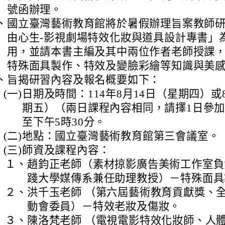
號函辦理。
、
國立臺灣藝術教育館將於暑假辦理旨案教師
由心生-影視劇場特效化妝與道具設計專書」
用，並請本書主編及其中兩位作者老師授課
特殊面具製作、特效及變臉彩繪等知識與美
、
旨揭研習內容及報名概要如下：
(一)
日期及時間：114年8月14日（星期四）或
期五）（兩日課程內容相同，請擇1日參加
至下午5時30分。
(二)
地點：國立臺灣藝術教育館第三會議室。
(三)
師資及課程內容：
１、
趙鈞正老師（素材掠影廣告美術工作室負
踐大學媒傳系兼任助理教授）－特殊面具
２、
洪千玉老師 （第六屆藝術教育貢獻獎、
動會委員）－特效老妝及傷妝。
３、
陳洛梵老師 （電視電影特效化妝師、人