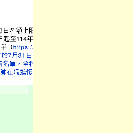
每日名額上限
起至114年7
表單（
https://fo
，將於7月31日
告名單，全程
教師在職進修資