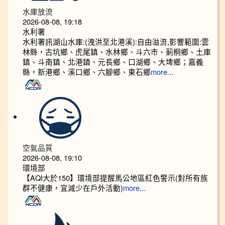
水庫放流
2026-08-08, 19:18
水利署
水利署訊湖山水庫:(洩洪至北港溪):自由溢流,影響範圍:雲
林縣，古坑鄉、虎尾鎮、水林鄉、斗六市、莿桐鄉、土庫
鎮、斗南鎮、北港鎮、元長鄉、口湖鄉、大埤鄉；嘉義
縣，新港鄉、溪口鄉、六腳鄉、東石鄉
more...
空氣品質
2026-08-08, 19:10
環境部
【AQI大於150】環境部提醒馬公地區紅色警示(對所有族
群不健康，宜減少在戶外活動)
more...