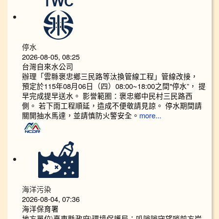
停水
2026-08-05, 08:25
台灣自來水公司
辦理「雲縣褒忠鄉三民路等汰換管線工程」管線改接，
預定於115年08月06日（四）08:00~18:00之間"停水”， 提
早完成提早送水。 影誉範圈：褒忠鄉中民村三民路西
側。 若下雨工程順延，造成不便敬請見諒。 停水期間請
關開抽水馬達，並請慎防火警安全。
more...
海洋污染
2026-08-04, 07:36
海洋保育署
地方單位\臺東縣政府\環境保護局：叭嗡嗡守望哨前方岸