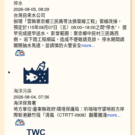
停水
2026-08-05, 08:29
台灣自來水公司
辦理「雲縣褒忠鄉三民路等汰換管線工程」管線改接，
預定於115年08月07日（五）08:00~18:00之間"停水”， 提
早完成提早送水。 影誉範圈：褒忠鄉中民村三民路西
側。 若下雨工程順延，造成不便敬請見諒。 停水期間請
關開抽水馬達，並請慎防火警安全
more...
海洋污染
2026-08-04, 07:36
海洋保育署
地方單位\臺東縣政府\環境保護局：叭嗡嗡守望哨前方岸
際新港籍竹筏「清風（CTRTT-0908）翻覆擱淺
more...