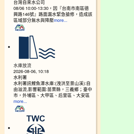
台灣自來水公司
08/06 10:00-13:30，因『台南市南區德
興路146號』路面漏水緊急搶修，造成該
區域部分無水與降壓
more...
水庫放流
2026-08-06, 10:18
水利署
水利署訊鯉魚潭水庫:(洩洪至景山溪):自
由溢流,影響範圍:苗栗縣，三義鄉；臺中
市，外埔區、大甲區、后里區、大安區
more...