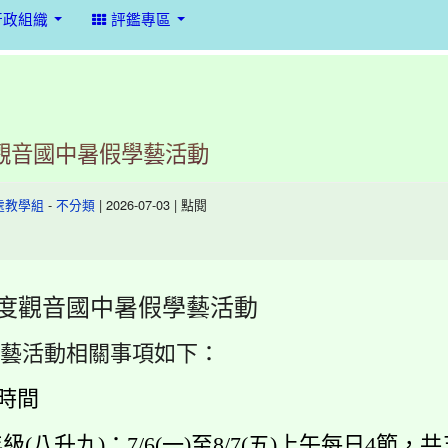
行政組織
評鑑專區
度觀音國中暑假學藝活動
-
| 2026-07-03 | 點閱
處教學組
不分類
度觀音國中暑假學藝活動
藝活動相關事項如下：
課時間
年級
(八升九)
：7/6(一)至8/7(五)上午每日4節，