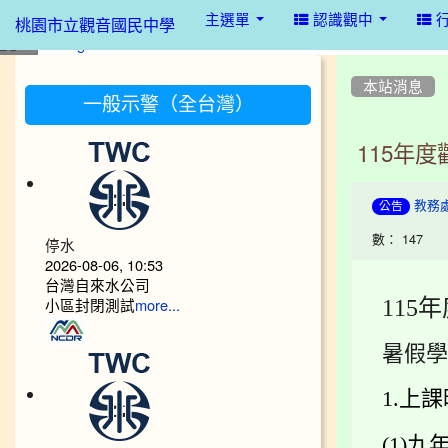
:::
主選單
認識觀中
桃園市立觀音國民中學
:::
:::
本站消息
一般示警（全台灣）
115年
教務
公告
數： 147
停水
2026-08-06, 10:53
台灣自來水公司
小區封閉測試
115
年
more...
暑假學
1.上
(1)九