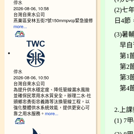
停水
2026-08-06, 10:58
(
2)
七年
台灣自來水公司
日4節
燕巢區安林五街7號150mmpvcp緊急搶修
more...
(3)
暑輔
早自習：
第1節：
第2節：
停水
第3節：
2026-08-06, 10:50
台灣自來水公司
第4節：
為提升供水穩定度、降低管線漏水風險
並確保民眾用水水質安全，辦理二水-社
頭鄉忠勇街忠義路等汰換管線工程，以
強化整體供水系統效能，提供更安心可
2.上
靠之用水服務。
more...
(1) 7