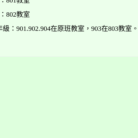
甲：801
教室
乙：802
教室
九年級：901.902.904在原班
教室，903在803教室