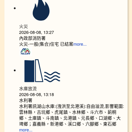
火災
2026-08-08, 13:27
內政部消防署
火災-一般(集合)住宅 已結案
more...
水庫放流
2026-08-08, 13:18
水利署
水利署訊湖山水庫:(洩洪至北港溪):自由溢流,影響範圍:
雲林縣，古坑鄉、虎尾鎮、水林鄉、斗六市、莿桐
鄉、土庫鎮、斗南鎮、北港鎮、元長鄉、口湖鄉、大
埤鄉；嘉義縣，新港鄉、溪口鄉、六腳鄉、東石鄉
more...