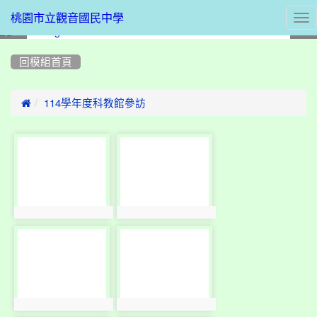
Tog
桃園市立觀音國民中學
nav
:::
回模組首頁

114學年度科教館參訪
photo-
photo-
10116
10117
photo:10116
photo:10117
photo-
photo-
10118
10119
photo:10118
photo:10119