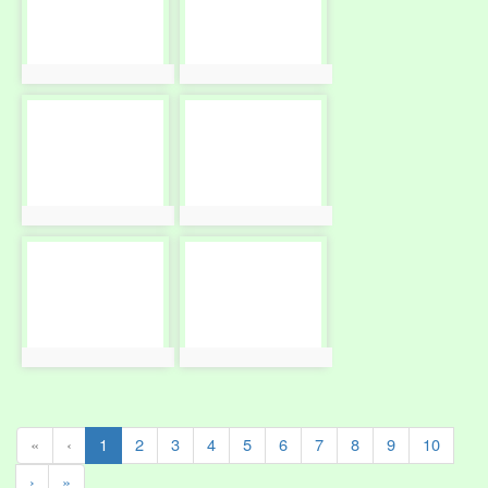
photo:10140
photo:10141
photo-
photo-
10142
10143
photo:10142
photo:10143
photo-
photo-
10144
10145
photo:10144
photo:10145
(current)
«
‹
1
2
3
4
5
6
7
8
9
10
›
»