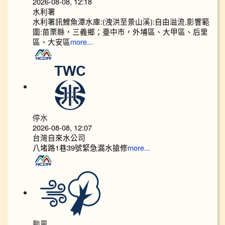
2026-08-08, 12:18
水利署
水利署訊鯉魚潭水庫:(洩洪至景山溪):自由溢流,影響範
圍:苗栗縣，三義鄉；臺中市，外埔區、大甲區、后里
區、大安區
more...
停水
2026-08-08, 12:07
台灣自來水公司
八堵路1巷39號緊急漏水搶修
more...
颱風