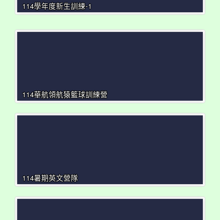
114學年度新生訓練-1
114華航領航猿籃球訓練營
114暑期英文營隊