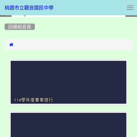
Tog
桃園市立觀音國民中學
nav
:::
回模組首頁

114學年度畢業旅行