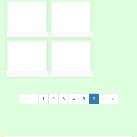
photo-
photo-
1057
1136
photo:1057
photo:1136
photo-
photo-
1058
1137
photo:1058
photo:1137
(current)
«
‹
1
2
3
4
5
6
›
»