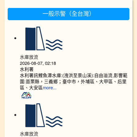
:::
一般示警（全台灣）
水庫放流
2026-08-07, 02:18
水利署
水利署訊鯉魚潭水庫:(洩洪至景山溪):自由溢流,影響範
圍:苗栗縣，三義鄉；臺中市，外埔區、大甲區、后里
區、大安區
more...
水庫放流