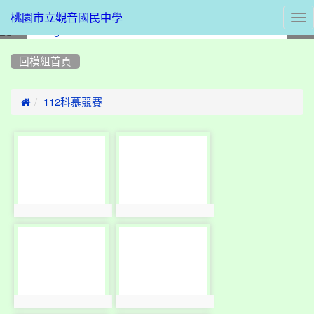
Tog
桃園市立觀音國民中學
nav
:::
回模組首頁

112科慕競賽
photo-
photo-
1055
1134
photo:1055
photo:1134
photo-
photo-
1056
1135
photo:1056
photo:1135