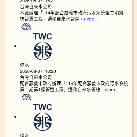
2026-08-07, 16:21
台灣自來水公司
本廠辦理「114年配合嘉義市政府污水系統第二期第1
標管遷工程」遷移自來水管線。
more...
停水
2026-08-07, 16:20
台灣自來水公司
配合嘉義市政府辦理「114年配合嘉義市政府污水系統
第二期第1標管遷工程」遷移自來水管線。
more...
停水