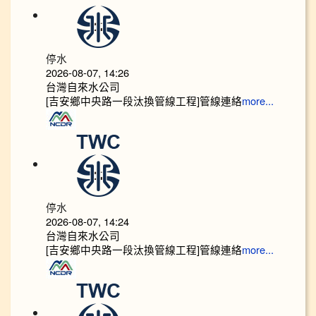
停水
2026-08-07, 14:26
台灣自來水公司
[吉安鄉中央路一段汰換管線工程]管線連絡
more...
停水
2026-08-07, 14:24
台灣自來水公司
[吉安鄉中央路一段汰換管線工程]管線連絡
more...