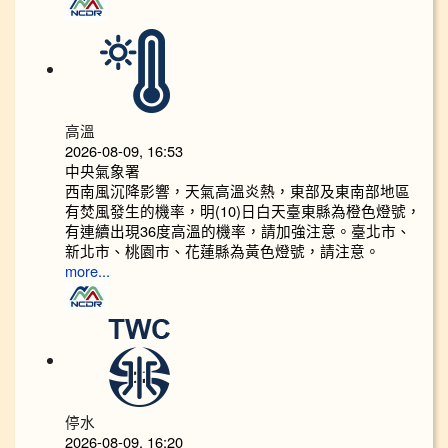
高溫
2026-08-09, 16:53
中央氣象署
西南風沉降影響，天氣高溫炎熱，東部及東南部地區
有焚風發生的機率，明(10)日白天臺東縣為橙色燈號，
有連續出現36度高溫的機率，請加強注意。臺北市、
新北市、桃園市、花蓮縣為黃色燈號，請注意。
more...
停水
2026-08-09, 16:20