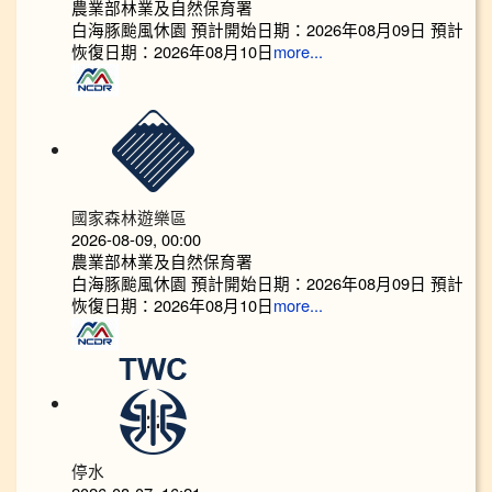
農業部林業及自然保育署
白海豚颱風休園 預計開始日期：2026年08月09日 預計
恢復日期：2026年08月10日
more...
國家森林遊樂區
2026-08-09, 00:00
農業部林業及自然保育署
白海豚颱風休園 預計開始日期：2026年08月09日 預計
恢復日期：2026年08月10日
more...
停水