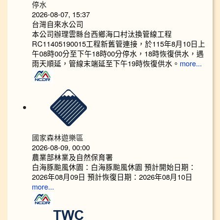
停水
2026-08-07, 15:37
台灣自來水公司
本公司辦理雲縣台西鄉海口村汰換管線工程
RC11405190015工程新舊管連接，於115年8月10日上
午08時00分至下午18時00分停水，18時恢復供水，遇
雨天順延，管線末端延至下午19時恢復供水。
more...
國家森林遊樂區
2026-08-09, 00:00
農業部林業及自然保育署
白海豚颱風休園：白海豚颱風休園 預計開始日期：
2026年08月09日 預計恢復日期：2026年08月10日
more...