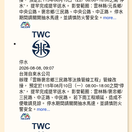
水”， 提早完成提早送水。 影誉範圈：雲林縣/元長鄉/
中央公路。褒忠鄉/三民路、中央公路、中正路。 停水
期間請關開抽水馬達，並請慎防火警安全。
more...
停水
2026-08-08, 09:07
台灣自來水公司
辦理「雲縣褒忠鄉三民路等汰換管線工程」管線改
接， 預定於115年08月10日（一）08:00~18:00之間"停
水”， 提早完成提早送水。 影誉範圈：雲林縣/褒忠鄉/
三民路、中正路、中民路。 若下雨工程順延，造成不
便敬請見諒。 停水期間請關開抽水馬達，並請慎防火
警安全。
more...