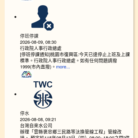
停班停課
2026-08-09, 08:30
行政院人事行政總處
[停班停課通知]桃園市復興區:今天已達停止上班及上課
標準。行政院人事行政總處。如有任何問題請撥
1999(市內直撥)。
more...
停水
2026-08-08, 09:21
台灣自來水公司
辦理「雲縣褒忠鄉三民路等汰換管線工程」管線改
接， 預定於115年08月13日（四）08:00~18:00之間"停