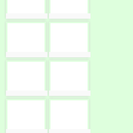
photo:1635
photo:1636
photo-
photo-
1637
1638
photo:1637
photo:1638
photo-
photo-
1639
1640
photo:1639
photo:1640
photo-
photo-
1641
1642
photo:1641
photo:1642