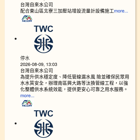
台灣自來水公司
配合東山區北寮三加壓站增設流量計設備施工
more...
停水
2026-08-09, 13:03
台灣自來水公司
為提升供水穩定度、降低管線漏水風 險並確保民眾用
水水質安全，辦理南區興大路等汰換管線工程，以強
化整體供水系統效能，提供更安心可靠之用水服務。
more...