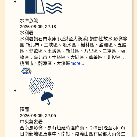
水庫放流
2026-08-09, 22:18
水利署
水利署訊石門水庫:(洩洪至大漢溪):調節性放水,影響範
圍:新北市，三峽區、淡水區、樹林區、蘆洲區、五股
區、鶯歌區、土城區、新莊區、八里區、三重區、板
橋區；臺北市，士林區、大同區、萬華區、北投區；
桃園市，龍潭區、大溪區
more...
降雨
2026-08-09, 22:05
中央氣象署
西南風影響，易有短延時強降雨，今(9日)晚至明(10)
日南部地區及臺中、南投、嘉義山區有局部大雨發生