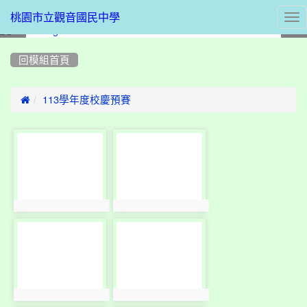
Tog
桃園市立觀音國民中學
nav
:::
回模組首頁

113學年度校慶預賽
photo-
photo-
2414
2415
photo:2414
photo:2415
photo-
photo-
2416
2417
photo:2416
photo:2417