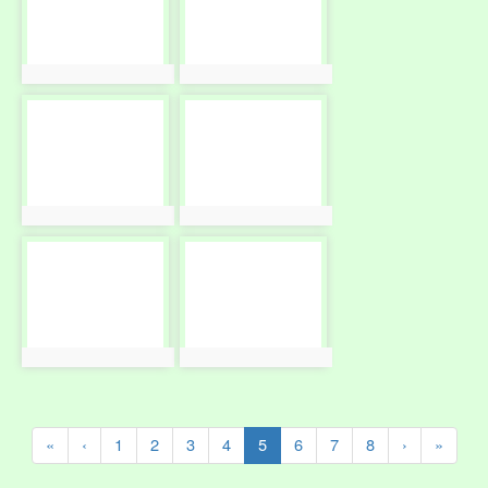
photo:2438
photo:2439
photo-
photo-
2440
2441
photo:2440
photo:2441
photo-
photo-
2442
2443
photo:2442
photo:2443
(current)
«
‹
1
2
3
4
5
6
7
8
›
»