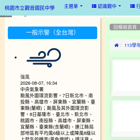
:::
主選單
認識觀中
桃園市立觀音國民中學
:::
:::
回模組首頁
一般示警（全台灣）

113
photo-
4063
強風
2026-08-07, 16:34
中央氣象署
颱風外圍環流影響，7日新北市、南
photo:4063
投縣、高雄市、屏東縣、宜蘭縣、臺
photo-
東縣(蘭嶼)；颱風及其外圍環流影
4067
響，8日基隆市、臺北市、新北市、
桃園市、南投縣、高雄市、屏東縣、
宜蘭縣、臺東縣(含蘭嶼)、連江縣局
部地區有平均風6級以上或陣風8級以
photo:4067
上發生的機率(黃色燈號)，請注意。