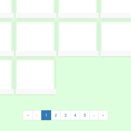
photo:4084
photo:4085
photo:4086
photo-
photo-
photo-
4088
4089
4090
photo:4088
photo:4089
photo:4090
photo-
4092
photo:4092
(current)
«
‹
1
2
3
4
5
›
»