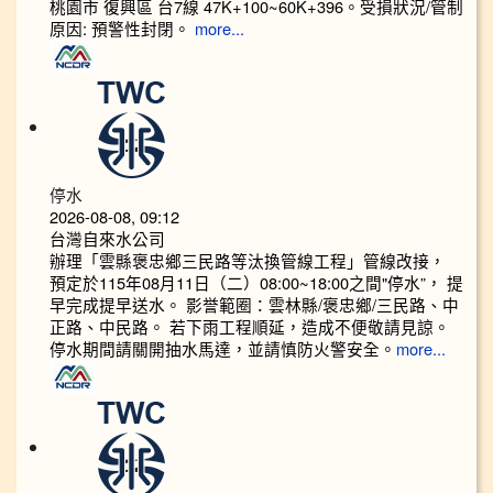
桃園市 復興區 台7線 47K+100~60K+396。受損狀況/管制
原因: 預警性封閉。
more...
停水
2026-08-08, 09:12
台灣自來水公司
辦理「雲縣褒忠鄉三民路等汰換管線工程」管線改接，
預定於115年08月11日（二）08:00~18:00之間"停水”， 提
早完成提早送水。 影誉範圈：雲林縣/褒忠鄉/三民路、中
正路、中民路。 若下雨工程順延，造成不便敬請見諒。
停水期間請關開抽水馬達，並請慎防火警安全。
more...