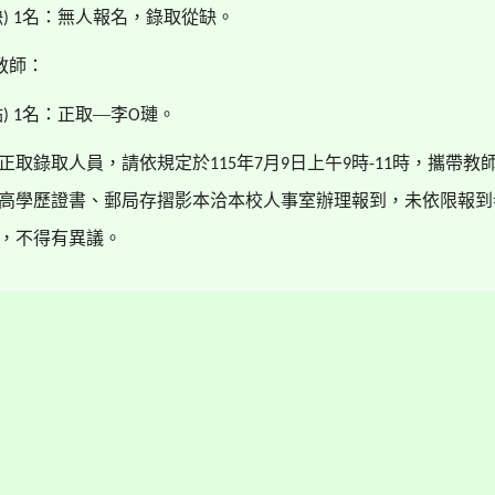
缺
名：無人報名，錄取從缺。
) 1
教師：
點
名：正取—李
璉。
) 1
O
正取錄取人員，請依規定於
年
月
日上午
時
時，攜帶教
115
7
9
9
-11
高學歷證書、郵局存摺影本洽本校人事室辦理報到，未依限報到
，不得有異議。