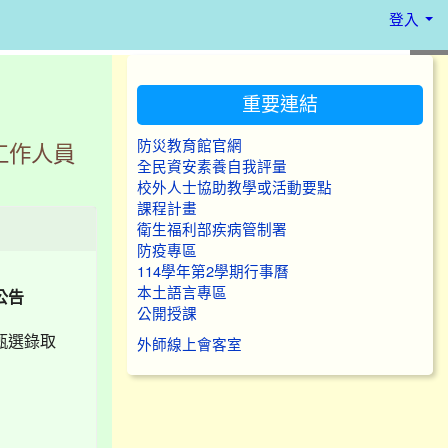
登入
:::
重要連結
防災教育館官網
工作人員
全民資安素養自我評量
校外人士協助教學或活動要點
課程計畫
衛生福利部疾病管制署
防疫專區
114學年第2學期行事曆
本土語言專區
公告
公開授課
甄選錄取
外師線上會客室