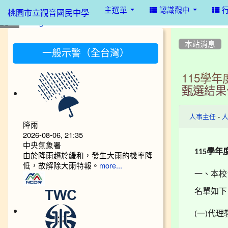
:::
主選單
認識觀中
桃園市立觀音國民中學
:::
:::
本站消息
一般示警（全台灣）
115學
甄選結果
-
人事主任
降雨
2026-08-06, 21:35
中央氣象署
學年
115
由於降雨趨於緩和，發生大雨的機率降
低，故解除大雨特報。
more...
一、本校
名單如下
一
代理
(
)