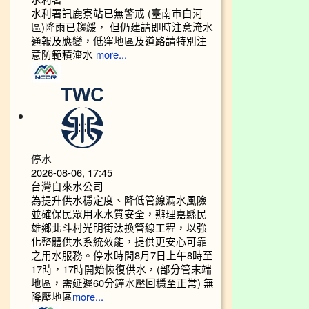
水利署訊鹿寮站已無警戒 (臺南市白河
區)降雨已趨緩， 但仍建請即時注意淹水
通報及應變，低窪地區及道路請特別注
意防範積淹水
more...
停水
2026-08-06, 17:45
台灣自來水公司
為提升供水穩定度、降低管線漏水風險
並確保民眾用水水質安全，辦理嘉縣民
雄鄉北斗村光明街汰換管線工程，以強
化整體供水系統效能，提供更安心可靠
之用水服務。停水時間8月7日上午8時至
17時，17時開始恢復供水，(部分管末端
地區，需延遲60分鐘水壓回穩至正常) 無
降壓地區
more...