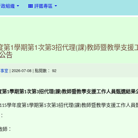
行政組織
評鑑專區
年度第1學期第1次第3招代理(課)教師暨教學支援
公告
| 2026-07-08 | 點閱數： 92
人事室
度第
學期第
次第
招代理
課
教師暨教學支援工作人員甄選結果
1
1
3
(
)
學年度第
學期第
次第
招代理
課
教師暨教學支援工作人員
115
1
1
3
(
)
：
教師：