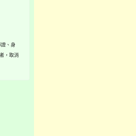
師證、身
者，取消