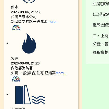
生物
實
(
停水
2026-08-06, 21:26
二
代課
(
)
台灣自來水公司
新屋區文福路一般漏水
more...
數學
鐘
(
二、上開
分證、最
錄取資格
火災
2026-08-06, 21:28
內政部消防署
火災-一般(集合)住宅 已結案
more...