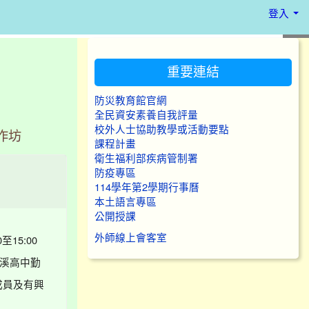
登入
:::
重要連結
防災教育館官網
全民資安素養自我評量
校外人士協助教學或活動要點
作坊
課程計畫
衛生福利部疾病管制署
防疫專區
114學年第2學期行事曆
本土語言專區
公開授課
15:00
外師線上會客室
大溪高中勤
成員及有興