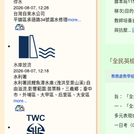
據本局11
停水
2026-08-07, 12:28
梯次)目
台灣自來水公司
平鎮區承德路34號漏水修理
教師培養
more...
與抗壓...
「全民英
水庫放流
2026-08-07, 12:18
水利署
教務處教學
水利署訊鯉魚潭水庫:(洩洪至景山溪):自
由溢流,影響範圍:苗栗縣，三義鄉；臺中
市，外埔區、大甲區、后里區、大安區
旨： 「
more...
一、 「
多元表現
一日考（CE