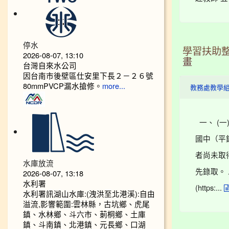
停水
學習扶助整
2026-08-07, 13:10
畫
台灣自來水公司
因台南市後壁區仕安里下長２－２６號
80mmPVCP漏水搶修。
more...
教務處教學
一、 (一
國中（平
者尚未取
水庫放流
先錄取。 
2026-08-07, 13:18
水利署
(https:...
水利署訊湖山水庫:(洩洪至北港溪):自由
溢流,影響範圍:雲林縣，古坑鄉、虎尾
鎮、水林鄉、斗六市、莿桐鄉、土庫
鎮、斗南鎮、北港鎮、元長鄉、口湖