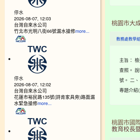
停水
2026-08-07, 12:03
桃園市大成
台灣自來水公司
竹北市光明八街66號漏水搶修
more...
教務處教學
主旨： 
查照。 說
停水
號。 二、
2026-08-07, 12:02
專題介紹(
台灣自來水公司
花蓮市裕民路135號(詩肯家具旁)路面漏
水緊急搶修
more...
桃園市國
教育校長