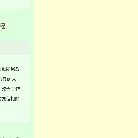
課程」一
鼓勵所屬教
市教師人
、改善工作
揭課程相關