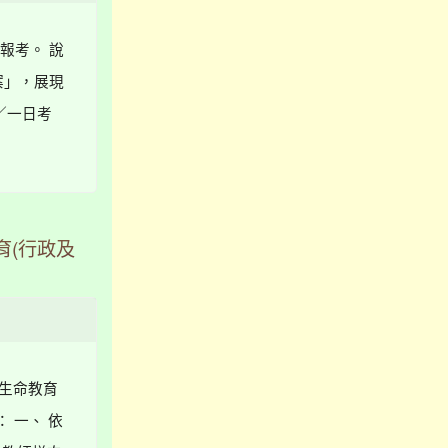
報考。 說
案」，展現
／一日考
育(行政及
與生命教育
 一、 依