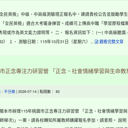
「全民英檢」中級、中高級測驗現正報名中，建請貴校公告並鼓勵學生
、 「全民英檢」適合大考暖身練習。成績可上傳高中職「學習歷程檔
表現或作為英文能力證明等。 二、 報名資訊如下： (一) 中高級聽讀
 B2） １、 測驗日期：115年10月31日（星期六）...
觀看完整文章
園市正念專注力研習營 「正念、社會情緒學習與生命教
」
-
| 2026-07-14 | 點閱數： 82
組
不分類
有關本市辦理115年桃園市正念專注力研習營 「正念、社會情緒學習
教師梯次)」一案，請各校轉知所屬教師踴躍報名參加，請查照。 說明：