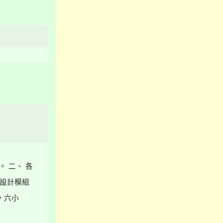
理。 二、 各
式設計模組
0，六小