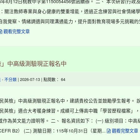
5年6月12日桃教中字第1150054456號函續辦。 二、 本次研習(行
的：關注教師專業與身心健康的雙重增能，透過正念練習與社會情緒
自我覺察、情緒調適與同理溝通能力，提升面對教育現場多元挑戰的
觀看完整文章
檢」中高級測驗現正報名中
-
| 2026-07-13 | 點閱數： 64
組
不分類
全民英檢」中高級測驗現正報名中，建請貴校公告並鼓勵學生報考。 
全民英檢」適合大考暖身練習。成績可上傳高中職「學習歷程檔案」
或作為英文能力證明等。 二、 報名資訊如下： (一) 級別項目：中高
FR B2） (二) 測驗日期：115年10月31日（星期...
觀看完整文章