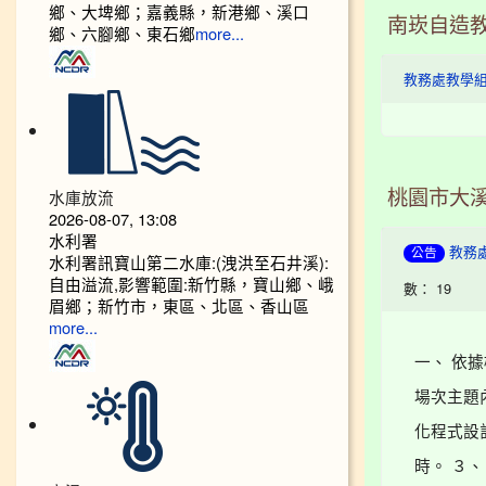
鄉、大埤鄉；嘉義縣，新港鄉、溪口
南崁自造教
鄉、六腳鄉、東石鄉
more...
教務處教學
水庫放流
桃園市大溪
2026-08-07, 13:08
水利署
教務
公告
水利署訊寶山第二水庫:(洩洪至石井溪):
自由溢流,影響範圍:新竹縣，寶山鄉、峨
數： 19
眉鄉；新竹市，東區、北區、香山區
more...
一、 依據桃
場次主題內
化程式設計
時。 ３、