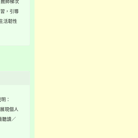
政及教師梯次
學習，引導
生活韌性
說明：
，展現個人
級聽讀／