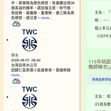
市、屏東縣為橙色燈號，有連續出現36
度高溫的機率，請加強注意。新竹縣、
主旨： 
南投縣、嘉義縣、臺東縣、連江縣為黃
色燈號，請注意。
more...
明： 一
個人多元
（CEFR
停水
2026-08-07, 08:40
115年桃
台灣自來水公司
教師梯次)
因歸仁區新厝小區總表旁，管線修繕
more...
教務處教學
主旨： 
(行政及