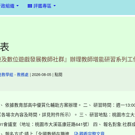
行政組織
評鑑專區
表
遊及數位遊戲發展教師社群』辦理教師增能研習系列工
-
| 2026-08-05 | 點閱
處教學組
教務處
、 依據教育部高中優質化輔助方案辦理。 二、 研習時間：週一13:00至
00 （各場次內容及時間，詳見附件所示）。 三、 研習地點：桃園市立
01會議室（地址：桃園市大溪區康莊路641號） 四、 報名對象:社群
、 報名方式:請上「全國教師在職進...
觀看完整文章