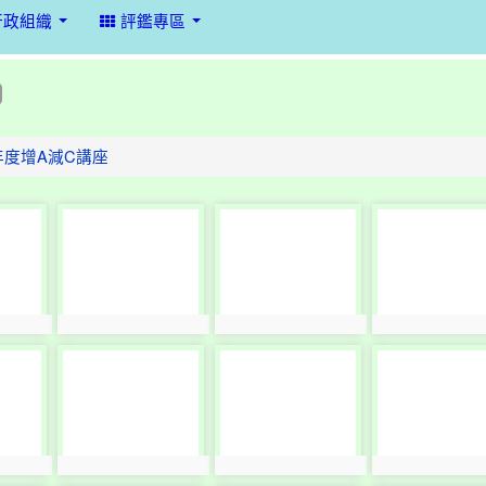
行政組織
評鑑專區
年度增A減C講座
photo-
photo-
photo-
10661
10662
10663
photo:10661
photo:10662
photo:10663
photo-
photo-
photo-
10665
10666
10667
photo:10665
photo:10666
photo:10667