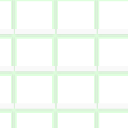
photo-
photo-
photo-
10669
10670
10671
photo:10669
photo:10670
photo:10671
photo-
photo-
photo-
10673
10674
10675
photo:10673
photo:10674
photo:10675
photo-
photo-
photo-
10677
10678
10679
photo:10677
photo:10678
photo:10679
photo-
photo-
photo-
10681
10682
10683