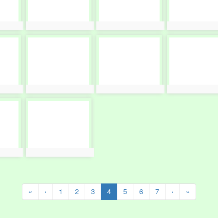
photo:10681
photo:10682
photo:10683
photo-
photo-
photo-
10685
10686
10687
photo:10685
photo:10686
photo:10687
photo-
10689
photo:10689
(current)
«
‹
1
2
3
4
5
6
7
›
»