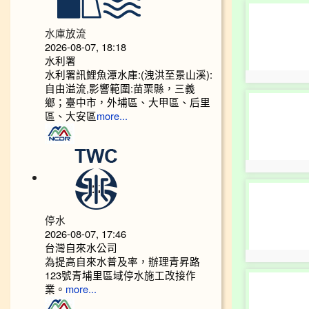
photo-
10668
水庫放流
2026-08-07, 18:18
水利署
水利署訊鯉魚潭水庫:(洩洪至景山溪):
photo:10668
自由溢流,影響範圍:苗栗縣，三義
photo-
鄉；臺中市，外埔區、大甲區、后里
10672
區、大安區
more...
photo:10672
photo-
10676
停水
2026-08-07, 17:46
台灣自來水公司
photo:10676
為提高自來水普及率，辦理青昇路
123號青埔里區域停水施工改接作
photo-
業。
more...
10680