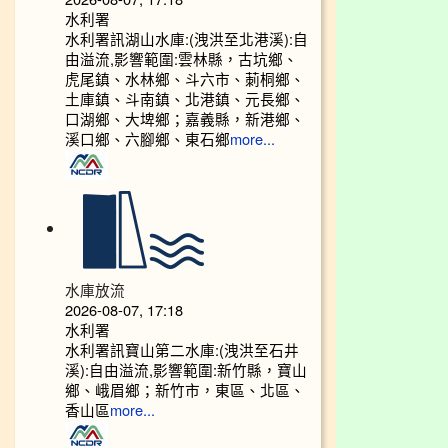
水利署
水利署訊湖山水庫:(洩洪至北港溪):自
由溢流,影響範圍:雲林縣，古坑鄉、
虎尾鎮、水林鄉、斗六市、莿桐鄉、
土庫鎮、斗南鎮、北港鎮、元長鄉、
口湖鄉、大埤鄉；嘉義縣，新港鄉、
溪口鄉、六腳鄉、東石鄉
more...
水庫放流
2026-08-07, 17:18
水利署
水利署訊寶山第二水庫:(洩洪至石井
溪):自由溢流,影響範圍:新竹縣，寶山
鄉、峨眉鄉；新竹市，東區、北區、
香山區
more...